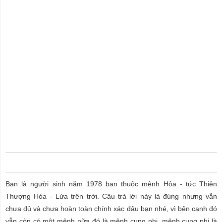
Bạn là người sinh năm 1978 bạn thuộc mệnh Hỏa - tức Thiên
Thượng Hỏa - Lửa trên trời. Câu trả lời này là đúng nhưng vẫn
chưa đủ và chưa hoàn toàn chính xác đâu bạn nhé, vì bên cạnh đó
vẫn còn có một mệnh nữa đó là mệnh cung phi, mệnh cung phi là