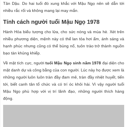
Tân Dậu. Do hai tuổi đó xung khắc với Mậu Ngọ nên sẽ dẫn tới
nhiều rắc rối và không mang lại may mắn.
Tính cách người tuổi Mậu Ngọ 1978
Hành Hỏa biểu tượng cho lửa, cho sức nóng và mùa hè. Xét trên
nhiều phương diện, mệnh này có thể lan tỏa hơi ấm, ánh sáng và
hạnh phúc nhưng cũng có thể bùng nổ, tuôn trào trở thành nguồn
bạo tàn khủng khiếp.
Về mặt tích cực, người
tuổi Mậu Ngọ sinh năm 1978
đại diện cho
mặt danh dự và công bằng của con người. Lúc này họ được xem là
những người luôn luôn tràn đầy đam mê, tràn đầy nhiệt huyết, tiến
tới, biết canh tân tổ chức và có trí óc khôi hài. Vì vậy người tuổi
Mậu Ngọ phù hợp với vị trí lãnh đạo, những người thích hàng
động.