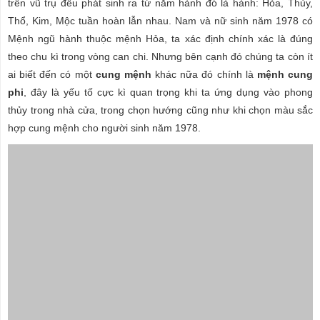
trên vũ trụ đều phát sinh ra từ năm hành đó là hành: Hỏa, Thủy,
Thổ, Kim, Mộc tuần hoàn lẫn nhau. Nam và nữ sinh năm 1978 có
Mệnh ngũ hành thuộc mệnh Hỏa, ta xác định chính xác là đúng
theo chu kì trong vòng can chi. Nhưng bên cạnh đó chúng ta còn ít
ai biết đến có một
cung mệnh
khác nữa đó chính là
mệnh cung
phi
, đây là yếu tố cực kì quan trọng khi ta ứng dụng vào phong
thủy trong nhà cửa, trong chọn hướng cũng như khi chọn màu sắc
hợp cung mệnh cho người sinh năm 1978.