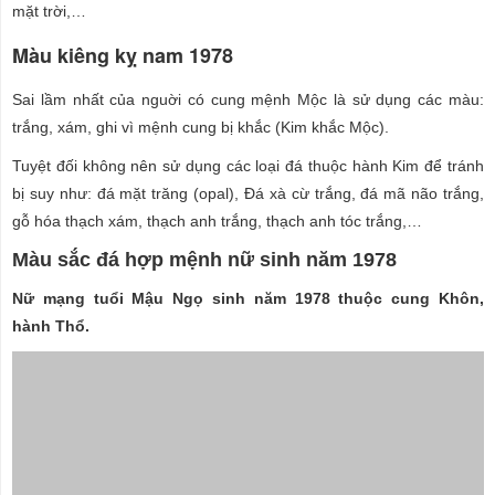
mặt trời,…
Màu kiêng kỵ nam 1978
Sai lầm nhất của nguời có cung mệnh Mộc là sử dụng các màu:
trắng, xám, ghi vì mệnh cung bị khắc (Kim khắc Mộc).
Tuyệt đối không nên sử dụng các loại đá thuộc hành Kim để tránh
bị suy như: đá mặt trăng (opal), Đá xà cừ trắng, đá mã não trắng,
gỗ hóa thạch xám, thạch anh trắng, thạch anh tóc trắng,…
Màu sắc đá hợp mệnh nữ sinh năm 1978
Nữ mạng tuổi Mậu Ngọ sinh năm 1978 thuộc cung Khôn,
hành Thổ.