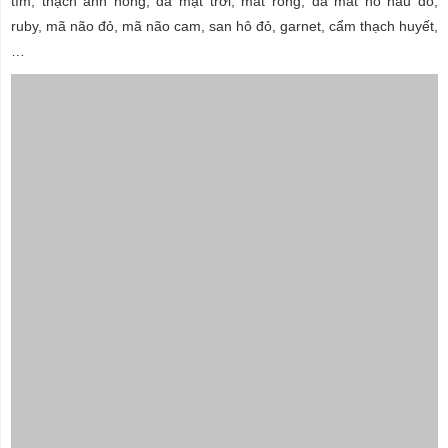
tím, thạch anh hồng, đá mặt trời, mắt rồng, đá mắt hổ nâu đỏ,
ruby, mã não đỏ, mã não cam, san hô đỏ, garnet, cẩm thạch huyết,
…