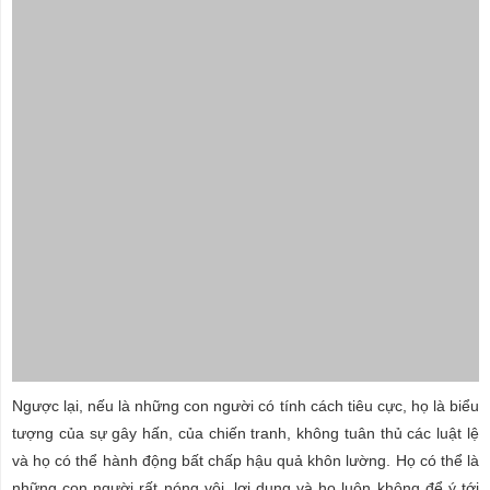
Ngược lại, nếu là những con người có tính cách tiêu cực, họ là biểu
tượng của sự gây hấn, của chiến tranh, không tuân thủ các luật lệ
và họ có thể hành động bất chấp hậu quả khôn lường. Họ có thể là
những con người rất nóng vội, lợi dụng và họ luôn không để ý tới