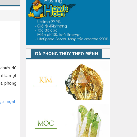
ĐÁ PHONG THỦY THEO MỆNH
n chưa đủ
i là một
 đá phong
uộc mệnh