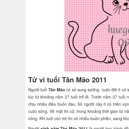
Tử vi tuổi Tân Mão 2011
Người tuổi
Tân Mão
có số sung sướng, cuộc đời ít có s
túc từ khoảng năm 27 tuổi trở đi. Trước năm 27 tuổi 
chịu nhiều điều buồn đau. Số người này ít có triển vọ
cuộc sống. Về mặt thi cử, trong khoảng thời gian từ n
công. Khi tuổi còn trẻ thì có nhiều buồn phiền, sang 
Người
sinh năm Tân Mão 2011
là người học hành đỗ 