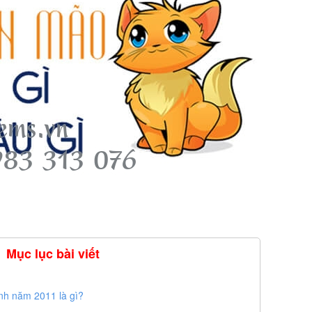
Mục lục bài viết
h năm 2011 là gì?