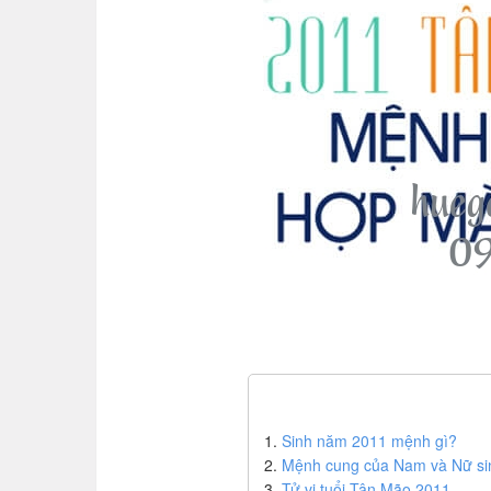
Sinh năm 2011 mệnh gì?
Mệnh cung của Nam và Nữ sin
Tử vi tuổi Tân Mão 2011