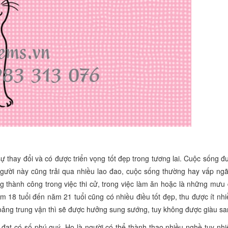
ự thay đổi và có được triển vọng tốt đẹp trong tương lai. Cuộc sống 
người này cũng trải qua nhiều lao đao, cuộc sống thường hay vấp ngã
ng thành công trong việc thi cử, trong việc làm ăn hoặc là những mưu
ăm 18 tuổi đến năm 21 tuổi cũng có nhiều điều tốt đẹp, thu được ít nh
khoảng trung vận thì sẽ được hưởng sung sướng, tuy không được giàu sa
đạt có số phú quý. Họ là người có thể thành thạo nhiều nghề tuy nhi