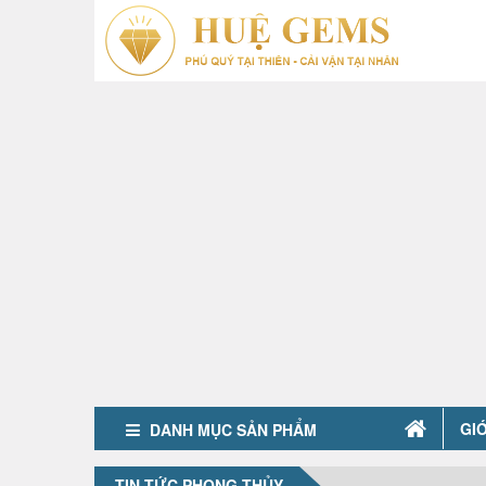
GIỚ
DANH MỤC SẢN PHẨM
TIN TỨC PHONG THỦY