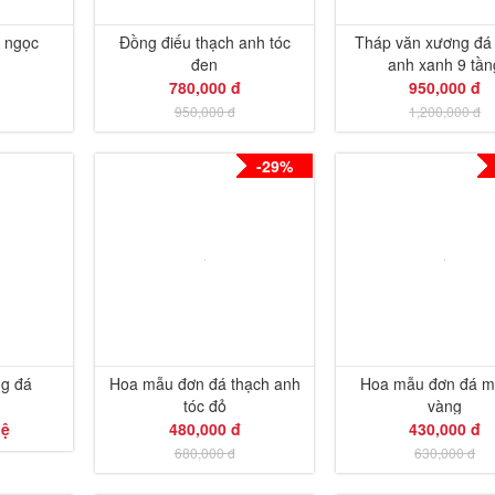
 ngọc
Đồng điếu thạch anh tóc
Tháp văn xương đá
đen
anh xanh 9 tần
780,000 đ
950,000 đ
950,000 đ
1,200,000 đ
-29%
ng đá
Hoa mẫu đơn đá thạch anh
Hoa mẫu đơn đá m
tóc đỏ
vàng
hệ
480,000 đ
430,000 đ
680,000 đ
630,000 đ