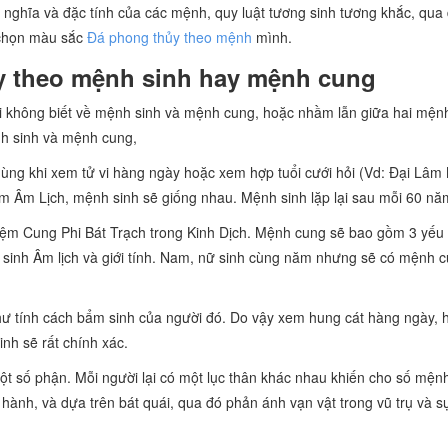
 nghĩa và đặc tính của các mệnh, quy luật tương sinh tương khắc, qua
a chọn màu sắc
Đá phong thủy theo mệnh
mình.
y theo mệnh sinh hay mệnh cung
i không biết về mệnh sinh và mệnh cung, hoặc nhầm lẫn giữa hai mện
nh sinh và mệnh cung,
ng khi xem tử vi hàng ngày hoặc xem hợp tuổi cưới hỏi (Vd: Đại Lâm
Âm Lịch, mệnh sinh sẽ giống nhau. Mệnh sinh lặp lại sau mỗi 60 nă
iệm Cung Phi Bát Trạch trong Kinh Dịch. Mệnh cung sẽ bao gồm 3 yếu 
inh Âm lịch và giới tính. Nam, nữ sinh cùng năm nhưng sẽ có mệnh 
 như tính cách bẩm sinh của người đó. Do vậy xem hung cát hàng ngày,
nh sẽ rất chính xác.
ột số phận. Mỗi người lại có một lục thân khác nhau khiến cho số mện
ành, và dựa trên bát quái, qua đó phản ánh vạn vật trong vũ trụ và s