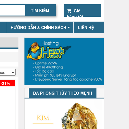
Giỏ
hàng (
0
)
HƯỚNG DẪN & CHÍNH SÁCH
LIÊN HỆ
-21%
ĐÁ PHONG THỦY THEO MỆNH