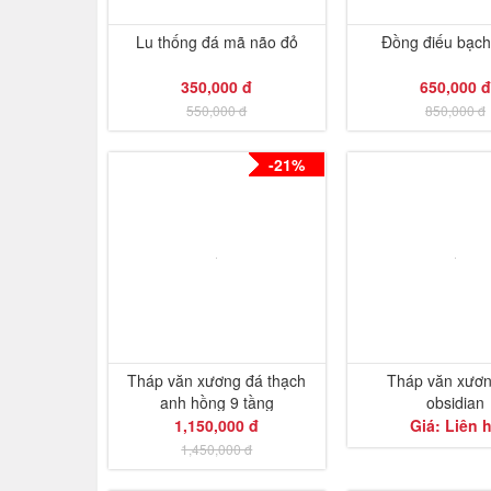
Lu thống đá mã não đỏ
Đồng điếu bạch
350,000 đ
650,000 đ
550,000 đ
850,000 đ
-21%
Tháp văn xương đá thạch
Tháp văn xươ
anh hồng 9 tầng
obsidian
1,150,000 đ
Giá: Liên 
1,450,000 đ