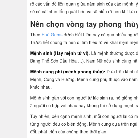
rõ các vấn đề liên quan giữa năm sinh của các mệnh, ý
sẽ có cái nhìn tổng quát hơn và sẽ hiểu rõ hơn khi lự
Nên chọn vòng tay phong thủ
Theo
Huệ Gems
được biết hiện nay có quá nhiều ngườ
Trước hết chúng ta nên đi tìm hiểu rõ về khái niệm mệ
Mệnh
sinh (Hay mệnh tử vi):
Là mệnh thường được dù
Bàng Thổ,Sơn Dầu Hỏa …). Nam Nữ nếu sinh cùng năm 
Mệnh cung phi (mệnh phong thủy):
Dựa trên khái n
Mệnh, Cung và Hướng. Mệnh cung phụ thuộc vào năm s
khác nhau.
Mệnh sinh gắn với con người từ lúc sinh ra, nó giống
2 người có hợp với nhau hay không thì sử dụng mệnh si
Tuy nhiên, bên cạnh mệnh sinh, mỗi con người lại có m
từng người đều có biến động. Mệnh cung dựa trên ngũ h
đổi, phát triển của chúng theo thời gian.