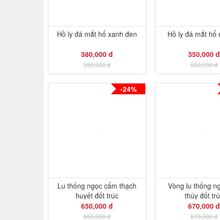
Hồ ly đá mắt hổ xanh đen
Hồ ly đá mắt hổ
380,000 đ
350,000 đ
580,000 đ
550,000 đ
-24%
Lu thống ngọc cẩm thạch
Vòng lu thống n
huyết đốt trúc
thúy đốt tr
650,000 đ
670,000 đ
850,000 đ
870,000 đ