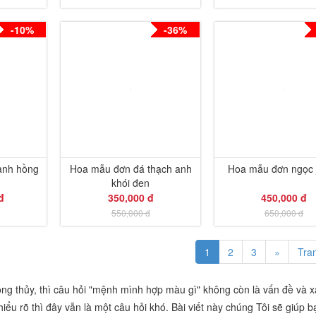
-10%
-36%
anh hồng
Hoa mẫu đơn đá thạch anh
Hoa mẫu đơn ngọc j
khói đen
đ
350,000 đ
450,000 đ
550,000 đ
650,000 đ
1
2
3
»
Tra
ng thủy, thì câu hỏi "mệnh mình hợp màu gì" không còn là vấn đề và x
iểu rõ thì đây vẫn là một câu hỏi khó. Bài viết này chúng Tôi sẽ giúp b