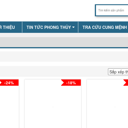
I THIỆU
TIN TỨC PHONG THỦY
TRA CỨU CUNG MỆNH
-24%
-18%