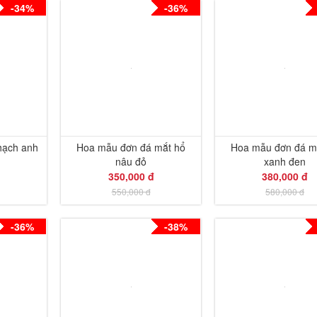
-34%
-36%
hạch anh
Hoa mẫu đơn đá mắt hổ
Hoa mẫu đơn đá m
nâu đỏ
xanh đen
350,000 đ
380,000 đ
550,000 đ
580,000 đ
-36%
-38%