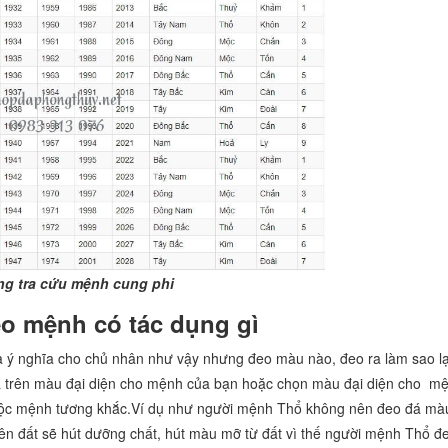
ng tra cứu mệnh cung phi
o mệnh có tác dụng gì
 ý nghĩa cho chủ nhân như vậy nhưng đeo màu nào, đeo ra làm sao lạ
ựa trên màu đại diện cho mệnh của bạn hoặc chọn màu đại diện cho m
thuộc mệnh tương khắc.Ví dụ như người mệnh Thổ không nên đeo đá mà
ên đất sẽ hút dưỡng chất, hút màu mỡ từ đất vì thế người mệnh Thổ đ