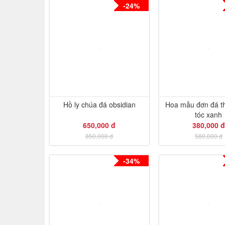
-24%
Hồ ly chúa đá obsidian
Hoa mẫu đơn đá t
tóc xanh
650,000 đ
380,000 đ
850,000 đ
580,000 đ
-34%