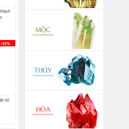
 thạch
g
-32%
ắt hổ