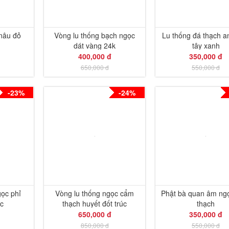
 nâu đỏ
Vòng lu thống bạch ngọc
Lu thống đá thạch a
dát vàng 24k
tây xanh
400,000 đ
350,000 đ
650,000 đ
550,000 đ
-23%
-24%
gọc phỉ
Vòng lu thống ngọc cẩm
Phật bà quan âm ng
úc
thạch huyết đốt trúc
thạch
650,000 đ
350,000 đ
850,000 đ
550,000 đ