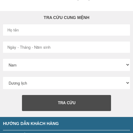
Câu trả lời này là đúng nhưng
đúng nhưng vẫn chưa đủ và
vẫn chưa đủ và chưa ...
chưa được hoàn toàn ...
TRA CỨU CUNG MỆNH
TRA CỨU
HƯỚNG DẪN KHÁCH HÀNG