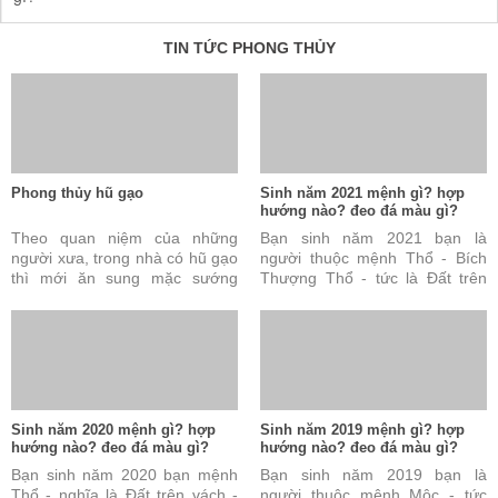
TIN TỨC PHONG THỦY
Phong thủy hũ gạo
Sinh năm 2021 mệnh gì? hợp
hướng nào? đeo đá màu gì?
Theo quan niệm của những
Bạn sinh năm 2021 bạn là
người xưa, trong nhà có hũ gạo
người thuộc mệnh Thổ - Bích
thì mới ăn sung mặc sướng
Thượng Thổ - tức là Đất trên
được. Đây cũng được coi là tài
vách. Câu trả lời này là đúng
sản vô cùng quý báu ...
nhưng vẫn chưa đủ và ...
Sinh năm 2020 mệnh gì? hợp
Sinh năm 2019 mệnh gì? hợp
hướng nào? đeo đá màu gì?
hướng nào? đeo đá màu gì?
Bạn sinh năm 2020 bạn mệnh
Bạn sinh năm 2019 bạn là
Thổ - nghĩa là Đất trên vách -
người thuộc mệnh Mộc - tức