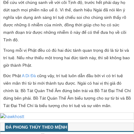
Để cứu vớt chúng sanh về với cõi Tịnh độ, trước hết phải dạy họ
dứt sạch mọi phiền não uế ô. Vì thế, danh hiệu Ngài đã nói lên ý
nghĩa vận dụng ánh sáng trí tuệ chiếu soi cho chúng sinh thấy rõ
được những ô nhiễm của mình, đồng thời giúp cho họ có sức
mạnh đoạn trừ được những nhiễm ô này để có thể đưa họ về cõi
Tịnh độ.
Trong mỗi vị Phật đều có đủ hai đức tánh quan trọng đó là từ bi và
trí tuệ. Nếu như thiếu một trong hai đức tánh này, thì sẽ không bao
giờ thành Phật.
Đức Phật
A Di Đà
cũng vậy, trí tuệ luôn dẫn đầu bởi vì có trí tuệ
viên mãn thì từ bi mới thành tựu được. Ngài có hai vị thị giả đó
chính là: Bồ Tát Quán Thế Âm đứng bên trái và Bồ Tát Đại Thế Chí
đứng bên phải. Bồ Tát Quán Thế Âm biểu tượng cho sự từ bi và Bồ
Tát Đại Thế Chí là biểu tượng cho trí tuệ và sự viên mãn.
ĐÁ PHONG THỦY THEO MỆNH