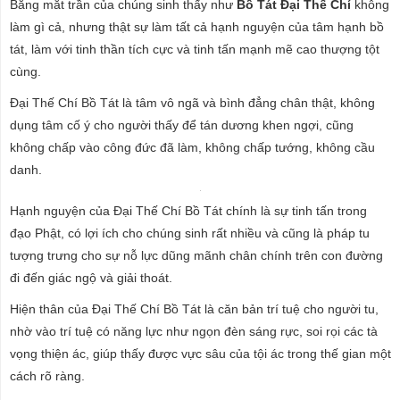
Bằng mắt trần của chúng sinh thấy như
Bồ Tát Đại Thế Chí
không
làm gì cả, nhưng thật sự làm tất cả hạnh nguyện của tâm hạnh bồ
tát, làm với tinh thần tích cực và tinh tấn mạnh mẽ cao thượng tột
cùng.
Đại Thế Chí Bồ Tát là tâm vô ngã và bình đẳng chân thật, không
dụng tâm cố ý cho người thấy để tán dương khen ngợi, cũng
không chấp vào công đức đã làm, không chấp tướng, không cầu
danh.
Hạnh nguyện của Ðại Thế Chí Bồ Tát chính là sự tinh tấn trong
đạo Phật, có lợi ích cho chúng sinh rất nhiều và cũng là pháp tu
tượng trưng cho sự nỗ lực dũng mãnh chân chính trên con đường
đi đến giác ngộ và giải thoát.
Hiện thân của Đại Thế Chí Bồ Tát là căn bản trí tuệ cho người tu,
nhờ vào trí tuệ có năng lực như ngọn đèn sáng rực, soi rọi các tà
vọng thiện ác, giúp thấy được vực sâu của tội ác trong thế gian một
cách rõ ràng.