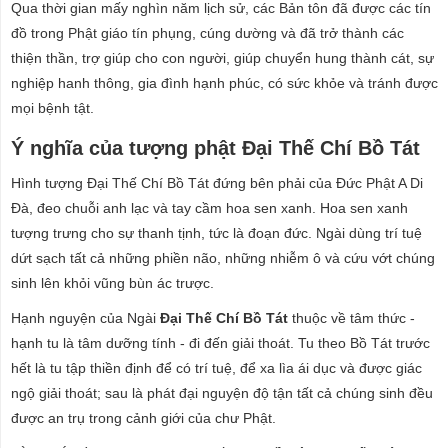
Qua thời gian mấy nghìn năm lịch sử, các Bản tôn đã được các tín
đồ trong Phật giáo tín phụng, cúng dường và đã trở thành các
thiện thần, trợ giúp cho con người, giúp chuyển hung thành cát, sự
nghiệp hanh thông, gia đình hạnh phúc, có sức khỏe và tránh được
mọi bệnh tật.
Ý nghĩa của tượng phật Đại Thế Chí Bồ Tát
Hình tượng Đại Thế Chí Bồ Tát đứng bên phải của Đức Phật A Di
Đà, đeo chuỗi anh lạc và tay cầm hoa sen xanh. Hoa sen xanh
tượng trưng cho sự thanh tịnh, tức là đoạn đức. Ngài dùng trí tuệ
dứt sạch tất cả những phiền não, những nhiễm ô và cứu vớt chúng
sinh lên khỏi vũng bùn ác trược.
Hạnh nguyện của Ngài
Đại Thế Chí Bồ Tát
thuộc về tâm thức -
hạnh tu là tâm dưỡng tính - đi đến giải thoát. Tu theo Bồ Tát trước
hết là tu tập thiền định để có trí tuệ, để xa lìa ái dục và được giác
ngộ giải thoát; sau là phát đại nguyện độ tận tất cả chúng sinh đều
được an trụ trong cảnh giới của chư Phật.