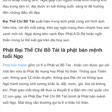
soi tỏ khắp chúng sinh, Ngài giúp con người thoát khỏi những khổ
đau trong tâm trí, đạt được trí tuệ thông suốt, sáng tỏ để hướng
đến những điều tốt đẹp.
Đại Thế Chí Bồ Tát
xuất hiện trong kinh phật cùng với hình ảnh
hiền hòa, với đôi mắt sáng, trên tay ngài mang theo nhành hoa sen
xanh mới nở. Ngài đứng bên cạnh Đức Phật A Di Đà hoặc ngồi
thiền trong tư thế kiết già trên đài hoa sen.
Phật Đại Thế Chí Bồ Tát là phật bản mệnh
tuổi Ngọ
Phật bản mệnh
gồm có 8 vị Phật và Bồ Tát - hoặc còn được gọi với
một tên nữa là Phật độ mạng hay Phật hộ thân. Thông qua Thiên
can, thông qua 12 nhân duyên, thông qua Địa chi và thông qua
Ngũ hành tương sinh tương khắc là: đất, nước, gió, lửa và không
khí, Phật giáo mật tông đã đưa ra thuyết 8 vị Bản tôn chủ quản cho
12 con giáp, và Phật Đại Thế Chí Bồ Tát chính là Phật bản mệnh
tuổi Ngọ. Mật tông vẫn thường gọi là 8 vị thần hộ thân.