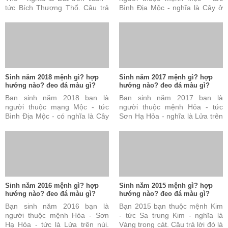
tức Bích Thượng Thổ. Câu trả
Bình Địa Mộc - nghĩa là Cây ở
lời này là đúng nhưng vẫn chưa
đồng bằng. Câu trả lời này là
đủ và chưa hoàn ...
đúng nhưng vẫn chưa ...
Sinh năm 2018 mệnh gì? hợp
Sinh năm 2017 mệnh gì? hợp
hướng nào? đeo đá màu gì?
hướng nào? đeo đá màu gì?
Bạn sinh năm 2018 bạn là
Bạn sinh năm 2017 bạn là
người thuộc mạng Mộc - tức
người thuộc mệnh Hỏa - tức
Bình Địa Mộc - có nghĩa là Cây
Sơn Hạ Hỏa - nghĩa là Lửa trên
ở đồng bằng. Câu trả lời này
núi. Câu trả lời này đúng nhưng
đúng nhưng vẫn chưa ...
vẫn chưa đủ và chưa ...
Sinh năm 2016 mệnh gì? hợp
Sinh năm 2015 mệnh gì? hợp
hướng nào? đeo đá màu gì?
hướng nào? đeo đá màu gì?
Bạn sinh năm 2016 bạn là
Bạn 2015 bạn thuộc mệnh Kim
người thuộc mệnh Hỏa - Sơn
- tức Sa trung Kim - nghĩa là
Hạ Hỏa - tức là Lửa trên núi.
Vàng trong cát. Câu trả lời đó là