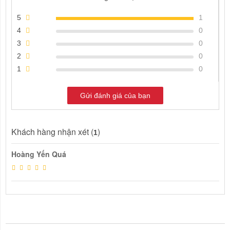
5
1
4
0
3
0
2
0
1
0
Gửi đánh giá của bạn
Khách hàng nhận xét (
)
1
Hoàng Yến Quá
THẢO LUẬN