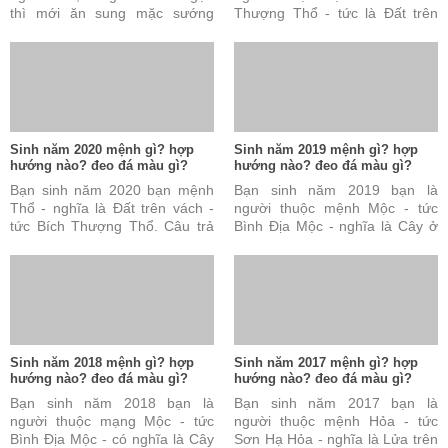
thì mới ăn sung mặc sướng
Thượng Thổ - tức là Đất trên
được. Đây cũng được coi là tài
vách. Câu trả lời này là đúng
sản vô cùng quý báu ...
nhưng vẫn chưa đủ và ...
Sinh năm 2020 mệnh gì? hợp
Sinh năm 2019 mệnh gì? hợp
hướng nào? đeo đá màu gì?
hướng nào? đeo đá màu gì?
Bạn sinh năm 2020 bạn mệnh
Bạn sinh năm 2019 bạn là
Thổ - nghĩa là Đất trên vách -
người thuộc mệnh Mộc - tức
tức Bích Thượng Thổ. Câu trả
Bình Địa Mộc - nghĩa là Cây ở
lời này là đúng nhưng vẫn chưa
đồng bằng. Câu trả lời này là
đủ và chưa hoàn ...
đúng nhưng vẫn chưa ...
Sinh năm 2018 mệnh gì? hợp
Sinh năm 2017 mệnh gì? hợp
hướng nào? đeo đá màu gì?
hướng nào? đeo đá màu gì?
Bạn sinh năm 2018 bạn là
Bạn sinh năm 2017 bạn là
người thuộc mạng Mộc - tức
người thuộc mệnh Hỏa - tức
Bình Địa Mộc - có nghĩa là Cây
Sơn Hạ Hỏa - nghĩa là Lửa trên