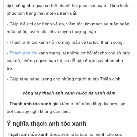
dịch cũng như giúp cơ thể nhanh hồi phục sau xạ trị. Giúp khắc
phục tình trạng mệt mỏi và trầm uất.
- Giúp điều trị các bệnh về da, viêm tóc, tim mạch và tuần hoàn
máu, phổi, tuyến nội tiết và tuyến thượng thận.
- Thạch anh tóc xanh hỗ trợ may mắn về tài lộc, thành công.
-
Thạch anh tóc
xanh mang lại những cơ hội tốt cho chủ sở hữu
của nó, những người bạn tốt, và dễ gặp được quý nhân phù
trợ.
- Giúp tăng năng lượng cho những người tu tập Thiền định.
Vòng tay thạch anh xanh nước đá xanh đậm
-
Thạch anh tóc xanh
giúp tâm trí dễ dàng lắng dịu hơn, lọc
bớt các suy nghĩ không cần thiết.
Ý nghĩa thạch anh tóc xanh
Thạch a
nh tóc xanh
được xem là lá bùa hộ mệnh cho sức