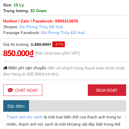
Size
:
10 Ly
Trọng lượng
:
32 Gram
Hotline / Zalo / Facebook: 0983313076
Shopee:
Đá Phong Thủy Đỗ Huệ
Fanpage Facebook:
Đá Phong Thủy Đỗ Huệ
Giá thị trường
:
1.350.000₫
-37%
850.000₫
[Giá chưa bao gồm VAT]
Miễn phí vận chuyển
(đối với khách hàng thanh toán trước hoặc
đơn hàng từ 500.000đ trở lên)
CHAT NGAY
MUA NGAY
Đặc điểm
Thạch anh tóc xanh
là một loại biến thể của thạch anh trong tự
nhiên, thạch anh tóc xanh là một khoáng vật đặc biệt trong thế