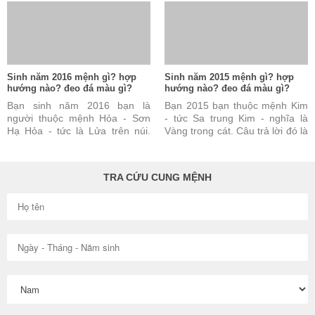
đúng nhưng vẫn chưa ...
vẫn chưa đủ và chưa ...
Sinh năm 2016 mệnh gì? hợp
Sinh năm 2015 mệnh gì? hợp
hướng nào? đeo đá màu gì?
hướng nào? đeo đá màu gì?
Bạn sinh năm 2016 bạn là
Bạn 2015 bạn thuộc mệnh Kim
người thuộc mệnh Hỏa - Sơn
- tức Sa trung Kim - nghĩa là
Hạ Hỏa - tức là Lửa trên núi.
Vàng trong cát. Câu trả lời đó là
Câu trả lời này là đúng nhưng
đúng nhưng vẫn chưa đủ và
vẫn chưa đủ và chưa ...
chưa được hoàn toàn ...
TRA CỨU CUNG MỆNH