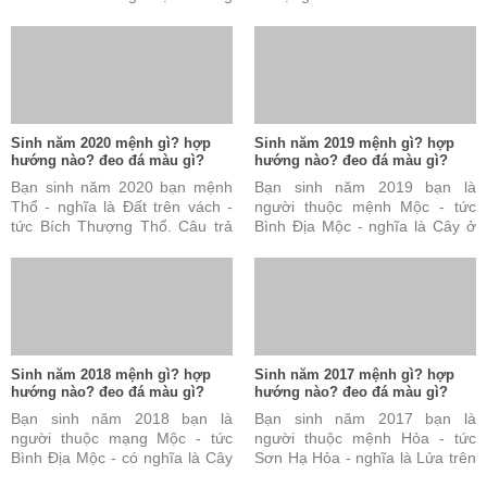
được. Đây cũng được coi là tài
vách. Câu trả lời này là đúng
sản vô cùng quý báu ...
nhưng vẫn chưa đủ và ...
Sinh năm 2020 mệnh gì? hợp
Sinh năm 2019 mệnh gì? hợp
hướng nào? đeo đá màu gì?
hướng nào? đeo đá màu gì?
Bạn sinh năm 2020 bạn mệnh
Bạn sinh năm 2019 bạn là
Thổ - nghĩa là Đất trên vách -
người thuộc mệnh Mộc - tức
tức Bích Thượng Thổ. Câu trả
Bình Địa Mộc - nghĩa là Cây ở
lời này là đúng nhưng vẫn chưa
đồng bằng. Câu trả lời này là
đủ và chưa hoàn ...
đúng nhưng vẫn chưa ...
Sinh năm 2018 mệnh gì? hợp
Sinh năm 2017 mệnh gì? hợp
hướng nào? đeo đá màu gì?
hướng nào? đeo đá màu gì?
Bạn sinh năm 2018 bạn là
Bạn sinh năm 2017 bạn là
người thuộc mạng Mộc - tức
người thuộc mệnh Hỏa - tức
Bình Địa Mộc - có nghĩa là Cây
Sơn Hạ Hỏa - nghĩa là Lửa trên
ở đồng bằng. Câu trả lời này
núi. Câu trả lời này đúng nhưng