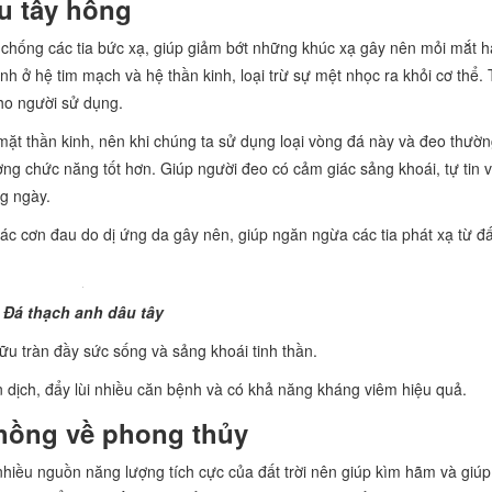
u tây hồng
 chống các tia bức xạ, giúp giảm bớt những khúc xạ gây nên mỏi mắt 
ệnh ở hệ tim mạch và hệ thần kinh, loại trừ sự mệt nhọc ra khỏi cơ thể.
cho người sử dụng.
 mặt thần kinh, nên khi chúng ta sử dụng loại vòng đá này và đeo thườ
ng chức năng tốt hơn. Giúp người đeo có cảm giác sảng khoái, tự tin v
g ngày.
ác cơn đau do dị ứng da gây nên, giúp ngăn ngừa các tia phát xạ từ đấ
Đá thạch anh dâu tây
ữu tràn đầy sức sống và sảng khoái tinh thần.
dịch, đẩy lùi nhiều căn bệnh và có khả năng kháng viêm hiệu quả.
 hồng về phong thủy
nhiều nguồn năng lượng tích cực của đất trời nên giúp kìm hãm và giúp 