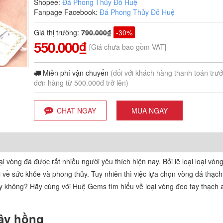
Shopee:
Đá Phong Thủy Đỗ Huệ
Fanpage Facebook:
Đá Phong Thủy Đỗ Huệ
Giá thị trường
:
790.000₫
-30%
550.000₫
[Giá chưa bao gồm VAT]
Miễn phí vận chuyển
(đối với khách hàng thanh toán trư
đơn hàng từ 500.000đ trở lên)
CHAT NGAY
MUA NGAY
i vòng đá được rất nhiều người yêu thích hiện nay. Bởi lẽ loại loại vòn
 về sức khỏe và phong thủy. Tuy nhiên thì việc lựa chọn vòng đá thạc
hay không? Hãy cùng với Huệ Gems tìm hiểu về loại vòng đeo tay thạch
tây hồng