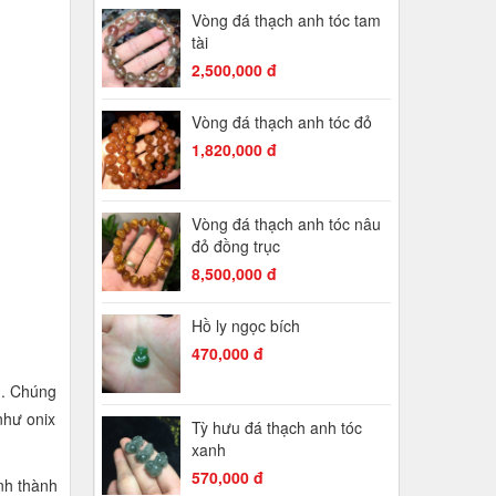
Vòng đá thạch anh tóc tam
tài
2,500,000 đ
Vòng đá thạch anh tóc đỏ
1,820,000 đ
Vòng đá thạch anh tóc nâu
đỏ đồng trục
8,500,000 đ
Hồ ly ngọc bích
470,000 đ
n. Chúng
như onix
Tỳ hưu đá thạch anh tóc
xanh
570,000 đ
ình thành