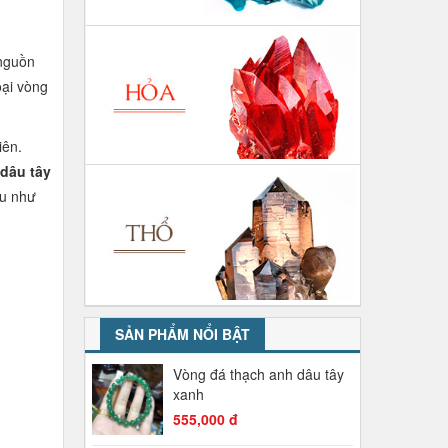
 nguồn
oại vòng
iên.
dâu tây
au như
SẢN PHẨM NỔI BẬT
Vòng đá thạch anh dâu tây
xanh
555,000 đ