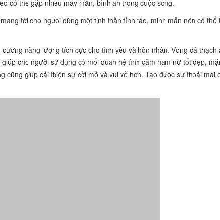
eo có thể gặp nhiều may mắn, bình an trong cuộc sống.
mang tới cho người dùng một tinh thần tỉnh táo, minh mẫn nên có thể t
ng cường năng lượng tích cực cho tình yêu và hôn nhân. Vòng đá thạch
ệ, giúp cho người sử dụng có mối quan hệ tình cảm nam nữ tốt đẹp, mặ
g cũng giúp cải thiện sự cởi mở và vui vẻ hơn. Tạo được sự thoải mái 