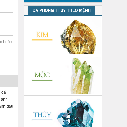
ĐÁ PHONG THỦY THEO MỆNH
ớc hoặc
g đá
h anh
 anh dâu