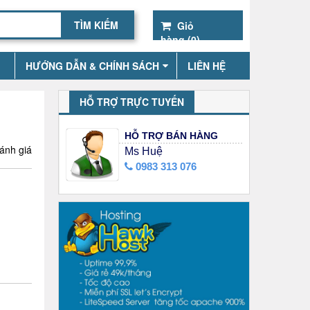
Giỏ
hàng (
0
)
HƯỚNG DẪN & CHÍNH SÁCH
LIÊN HỆ
HỖ TRỢ TRỰC TUYẾN
HỖ TRỢ BÁN HÀNG
ánh giá
Ms Huệ
0983 313 076