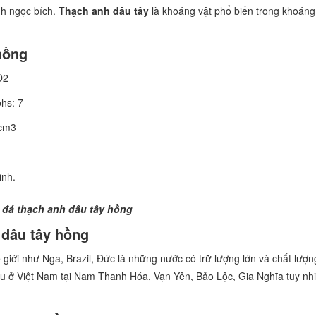
nh ngọc bích.
Thạch anh dâu tây
là khoáng vật phổ biến trong khoáng
hồng
O2
hs: 7
/cm3
inh.
 đá thạch anh dâu tây hồng
 dâu tây hồng
giới như Nga, Brazil, Đức là những nước có trữ lượng lớn và chất lượng
ều ở Việt Nam tại Nam Thanh Hóa, Vạn Yên, Bảo Lộc, Gia Nghĩa tuy nhi