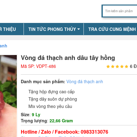
I THIỆU
TIN TỨC PHONG THỦY
TRA CỨU CUNG MỆNH
 anh
Vòng đá thạch anh dâu tây hồng
Mã SP: VDPT-486
6 Đ
Danh mục sản phẩm:
Vòng đá thạch anh
Tặng hộp đựng cao cấp
Tặng dây suôn dự phòng
Mix vòng theo yêu cầu
Size
:
9 Ly
Trọng lượng
:
22,66 Gram
Hotline / Zalo / Facebook: 0983313076