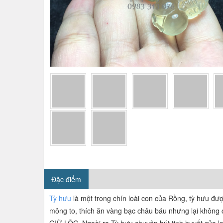
Đặc điểm
Tỳ hưu
là một trong chín loài con của Rồng, tỳ hưu đư
mông to, thích ăn vàng bạc châu báu nhưng lại không 
GIỮ LỘC. Ngoài ra Tỳ hưu chuyên hút tinh huyết của