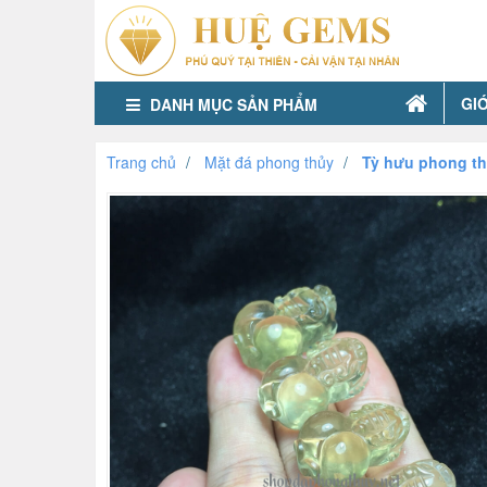
GIỚ
DANH MỤC SẢN PHẨM
Trang chủ
Mặt đá phong thủy
Tỳ hưu phong t