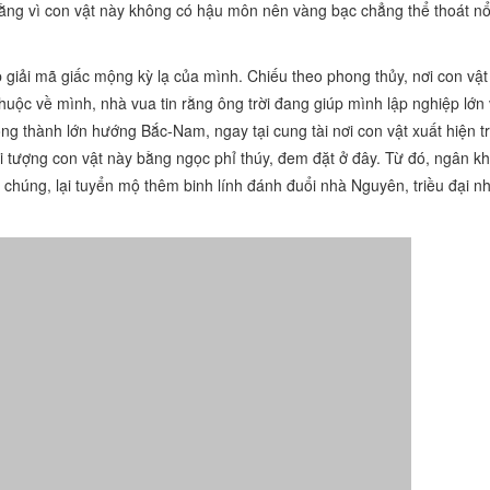
ng vì con vật này không có hậu môn nên vàng bạc chẳng thể thoát nổ
giải mã giấc mộng kỳ lạ của mình. Chiếu theo phong thủy, nơi con vật
 thuộc về mình, nhà vua tin rằng ông trời đang giúp mình lập nghiệp lớn 
ng thành lớn hướng Bắc-Nam, ngay tại cung tài nơi con vật xuất hiện t
lại tượng con vật này bằng ngọc phỉ thúy, đem đặt ở đây. Từ đó, ngân k
n chúng, lại tuyển mộ thêm binh lính đánh đuổi nhà Nguyên, triều đại n