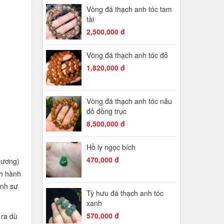
Vòng đá thạch anh tóc tam
tài
2,500,000 đ
Vòng đá thạch anh tóc đỏ
1,820,000 đ
Vòng đá thạch anh tóc nâu
đỏ đồng trục
8,500,000 đ
Hồ ly ngọc bích
470,000 đ
hương)
nh hành
ình sư
Tỳ hưu đá thạch anh tóc
xanh
570,000 đ
 ra dù