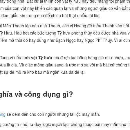
y trong nhà. Bất cứ ai thỉnh con vật tỳ hưu này đều mang tội phạm th
m của con vật này khiến các quan lại và những người giàu có vẫn bất
 đem giấu kín trong nhà để chiêu hút thật nhiều tài lộc.
i Mãn Thanh lập nên nhà Thanh, các vị Hoàng đế triều Thanh vẫn hết 
 Tỳ Hưu. Hầu hết các bức tượng Tỳ hưu phong thủy đều được nhà vua v
uý hiếm mà thời đó hay dùng như Bạch Ngọc hay Ngọc Phỉ Thúy. Vì ai cũ
 đúng vì nếu
linh vật Tỳ hưu
mà được tạc bằng hàng giả như nhựa, thủ
ua là giả. Và giấc mộng giàu sang là ước mơ xa vời mà bất cứ chúng 
hật sự để mở ra kho báu mà ngàn xưa đã để lại.
ghĩa và công dụng gì?
vàng
sẽ đem đến cho con người những tài lộc may mắn.
ăng cường trí nhớ, tư duy logic mạch lạc, chóng thuộc bài may mắn cho th