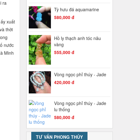
i ra
Tỳ hưu đá aquamarine
580,000 đ
 ấy xuất
và thời
rong
Hồ ly thạch anh tóc nâu
vàng
hố nước
555,000 đ
hà Minh
Vòng ngọc phỉ thúy - Jade
420,000 đ
Vòng ngọc phỉ thúy - Jade
lu thống
580,000 đ
TƯ VẤN PHONG THỦY