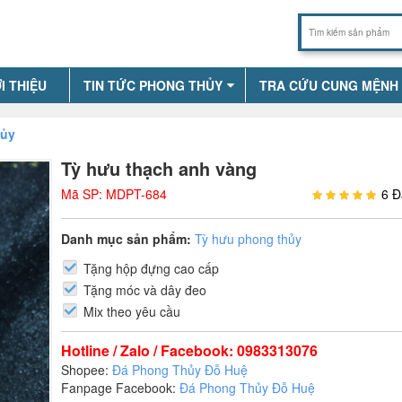
I THIỆU
TIN TỨC PHONG THỦY
TRA CỨU CUNG MỆNH
hủy
Tỳ hưu thạch anh vàng
Mã SP: MDPT-684
6 Đ
Danh mục sản phẩm:
Tỳ hưu phong thủy
Tặng hộp đựng cao cấp
Tặng móc và dây đeo
Mix theo yêu cầu
Hotline / Zalo / Facebook: 0983313076
Shopee:
Đá Phong Thủy Đỗ Huệ
Fanpage Facebook:
Đá Phong Thủy Đỗ Huệ