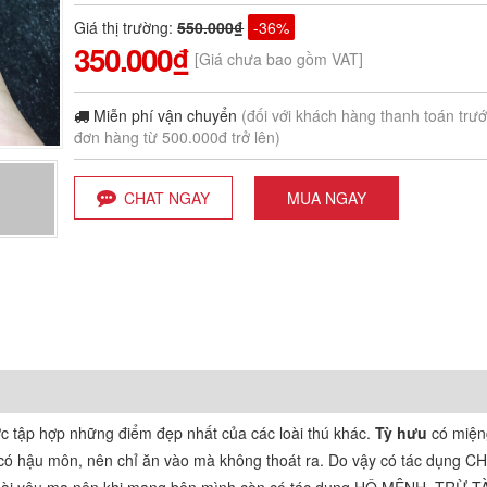
Giá thị trường
:
550.000₫
-36%
350.000₫
[Giá chưa bao gồm VAT]
Miễn phí vận chuyển
(đối với khách hàng thanh toán trư
đơn hàng từ 500.000đ trở lên)
CHAT NGAY
MUA NGAY
ợc tập hợp những điểm đẹp nhất của các loài thú khác.
Tỳ hưu
có miện
có hậu môn, nên chỉ ăn vào mà không thoát ra. Do vậy có tác dụng CH
 loài yêu ma nên khi mang bên mình còn có tác dụng HỘ MỆNH, TRỪ T