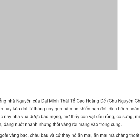
n chống nhà Nguyên của Đại Minh Thái Tổ Cao Hoàng Đế (Chu Nguyên C
ến này kéo dài từ tháng này qua năm nọ khiến nạn đói, dịch bệnh hoà
 lúc này nhà vua được báo mộng, mơ thấy con vật đầu rồng, có sừng, m
iện, đang nuốt nhanh những thỏi vàng rồi mang vào trong cung.
ngoài vàng bạc, châu báu và cứ thấy nó ăn mãi, ăn mãi mà chẳng thoát