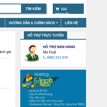
Giỏ
hàng (
0
)
HƯỚNG DẪN & CHÍNH SÁCH
LIÊN HỆ
HỖ TRỢ TRỰC TUYẾN
HỖ TRỢ BÁN HÀNG
ánh giá
Ms Huệ
0983 313 076