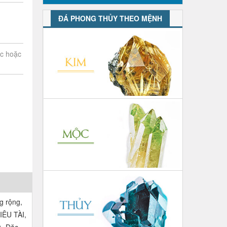
ĐÁ PHONG THỦY THEO MỆNH
ớc hoặc
g rộng,
IÊU TÀI,
À. Đặc