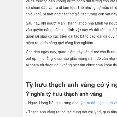
và cả thường dân không được phép đặt tượng con vật nà
xử chém đầu và tru di tam tộc. Thế nhưng sự mầu nhiệ
chiếu chỉ, bí mật nhờ các thợ giỏi tạc tượng con vật này
Sau này, khi người Mãn Thanh lật đổ nhà Minh và ngườ
vào quyền năng của con
linh vật
này và đặt tên nó là
quan lại giàu có các triều đại tạc bằng các loại đá q
niệm rằng đá càng quý càng linh nghiệm.
Cho đến ngày nay, quan niệm này vẫn được cho là rất
bột ép thì chẳng khác nào giấc mộng năm đó của nhà v
ai chạm tới được nếu không biết tìm chiếc chìa khóa t
Tỳ hưu thạch anh vàng có ý n
Ý nghĩa tỳ hưu thạch anh vàng
- Người Hồng Kông tin rằng đeo
tỳ hưu đá thạch anh 
- Thạch anh vàng rất có tác dụng đối với lý trí, giúp t