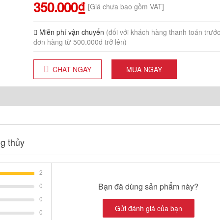
350.000₫
[Giá chưa bao gồm VAT]
Miễn phí vận chuyển
(đối với khách hàng thanh toán trướ
đơn hàng từ 500.000đ trở lên)
CHAT NGAY
MUA NGAY
g thủy
2
Bạn đã dùng sản phẩm này?
0
0
Gửi đánh giá của bạn
0