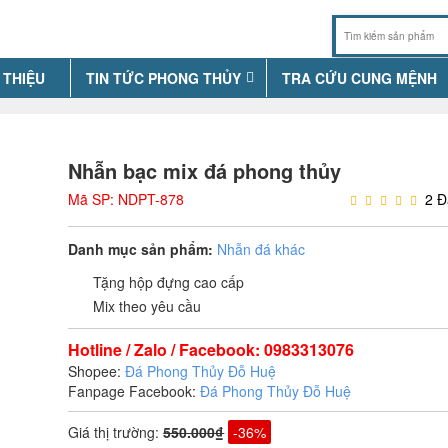
 THIỆU
TIN TỨC PHONG THỦY
TRA CỨU CUNG MỆNH
Nhẫn bạc mix đá phong thủy
Mã SP: NDPT-878
2 Đ
Danh mục sản phẩm:
Nhẫn đá khác
Tặng hộp đựng cao cấp
Mix theo yêu cầu
Hotline / Zalo / Facebook: 0983313076
Shopee:
Đá Phong Thủy Đỗ Huệ
Fanpage Facebook:
Đá Phong Thủy Đỗ Huệ
Giá thị trường
:
550.000₫
-36%