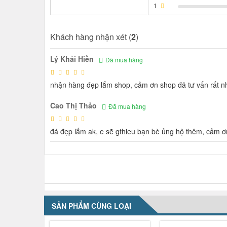
1
Khách hàng nhận xét (
2
)
Lý Khải Hiền
Đã mua hàng
nhận hàng đẹp lắm shop, cảm ơn shop đã tư vấn rất nh
Cao Thị Thảo
Đã mua hàng
đá đẹp lắm ak, e sẽ gthieu bạn bè ủng hộ thêm, cảm ơn
NHẬN XÉT VỀ SẢN PHẨM
SẢN PHẨM CÙNG LOẠI
-29%