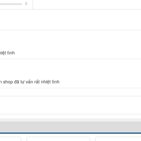
0
iệt tình
 shop đã tư vấn rất nhiệt tình
-32%
-34%