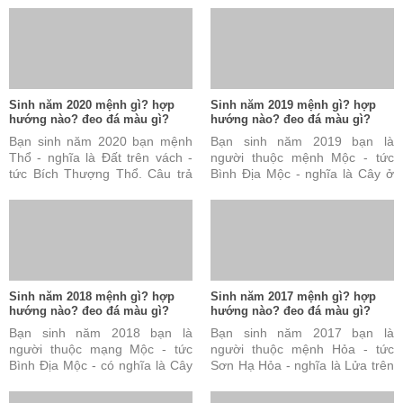
sản vô cùng quý báu ...
nhưng vẫn chưa đủ và ...
Sinh năm 2020 mệnh gì? hợp
Sinh năm 2019 mệnh gì? hợp
hướng nào? đeo đá màu gì?
hướng nào? đeo đá màu gì?
Bạn sinh năm 2020 bạn mệnh
Bạn sinh năm 2019 bạn là
Thổ - nghĩa là Đất trên vách -
người thuộc mệnh Mộc - tức
tức Bích Thượng Thổ. Câu trả
Bình Địa Mộc - nghĩa là Cây ở
lời này là đúng nhưng vẫn chưa
đồng bằng. Câu trả lời này là
đủ và chưa hoàn ...
đúng nhưng vẫn chưa ...
Sinh năm 2018 mệnh gì? hợp
Sinh năm 2017 mệnh gì? hợp
hướng nào? đeo đá màu gì?
hướng nào? đeo đá màu gì?
Bạn sinh năm 2018 bạn là
Bạn sinh năm 2017 bạn là
người thuộc mạng Mộc - tức
người thuộc mệnh Hỏa - tức
Bình Địa Mộc - có nghĩa là Cây
Sơn Hạ Hỏa - nghĩa là Lửa trên
ở đồng bằng. Câu trả lời này
núi. Câu trả lời này đúng nhưng
đúng nhưng vẫn chưa ...
vẫn chưa đủ và chưa ...