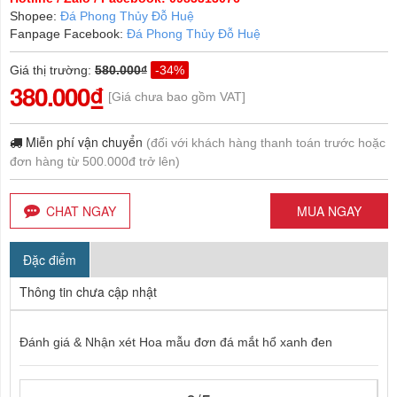
Shopee:
Đá Phong Thủy Đỗ Huệ
Fanpage Facebook:
Đá Phong Thủy Đỗ Huệ
Giá thị trường
:
580.000₫
-34%
380.000₫
[Giá chưa bao gồm VAT]
Miễn phí vận chuyển
(đối với khách hàng thanh toán trước hoặc
đơn hàng từ 500.000đ trở lên)
CHAT NGAY
MUA NGAY
Đặc điểm
Thông tin chưa cập nhật
Đánh giá & Nhận xét Hoa mẫu đơn đá mắt hổ xanh đen