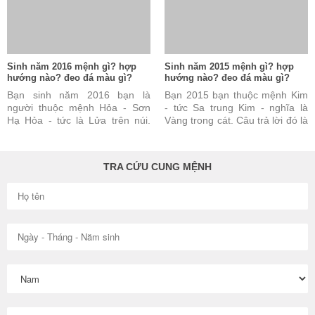
Sinh năm 2016 mệnh gì? hợp
Sinh năm 2015 mệnh gì? hợp
hướng nào? đeo đá màu gì?
hướng nào? đeo đá màu gì?
Bạn sinh năm 2016 bạn là
Bạn 2015 bạn thuộc mệnh Kim
người thuộc mệnh Hỏa - Sơn
- tức Sa trung Kim - nghĩa là
Hạ Hỏa - tức là Lửa trên núi.
Vàng trong cát. Câu trả lời đó là
Câu trả lời này là đúng nhưng
đúng nhưng vẫn chưa đủ và
vẫn chưa đủ và chưa ...
chưa được hoàn toàn ...
TRA CỨU CUNG MỆNH