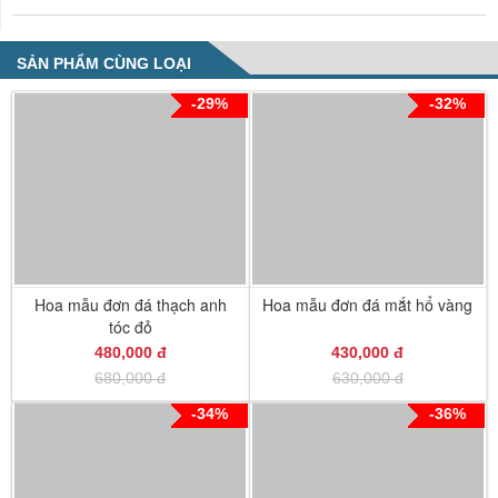
SẢN PHẨM CÙNG LOẠI
-29%
-32%
Hoa mẫu đơn đá thạch anh
Hoa mẫu đơn đá mắt hổ vàng
tóc đỏ
480,000 đ
430,000 đ
680,000 đ
630,000 đ
-34%
-36%