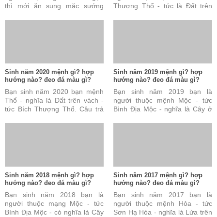
thì mới ăn sung mặc sướng
Thượng Thổ - tức là Đất trên
được. Đây cũng được coi là tài
vách. Câu trả lời này là đúng
sản vô cùng quý báu ...
nhưng vẫn chưa đủ và ...
Sinh năm 2020 mệnh gì? hợp
Sinh năm 2019 mệnh gì? hợp
hướng nào? đeo đá màu gì?
hướng nào? đeo đá màu gì?
Bạn sinh năm 2020 bạn mệnh
Bạn sinh năm 2019 bạn là
Thổ - nghĩa là Đất trên vách -
người thuộc mệnh Mộc - tức
tức Bích Thượng Thổ. Câu trả
Bình Địa Mộc - nghĩa là Cây ở
lời này là đúng nhưng vẫn chưa
đồng bằng. Câu trả lời này là
đủ và chưa hoàn ...
đúng nhưng vẫn chưa ...
Sinh năm 2018 mệnh gì? hợp
Sinh năm 2017 mệnh gì? hợp
hướng nào? đeo đá màu gì?
hướng nào? đeo đá màu gì?
Bạn sinh năm 2018 bạn là
Bạn sinh năm 2017 bạn là
người thuộc mạng Mộc - tức
người thuộc mệnh Hỏa - tức
Bình Địa Mộc - có nghĩa là Cây
Sơn Hạ Hỏa - nghĩa là Lửa trên