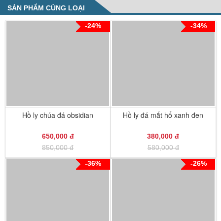
SẢN PHẨM CÙNG LOẠI
-24%
-34%
Hồ ly chúa đá obsidian
Hồ ly đá mắt hổ xanh đen
650,000 đ
380,000 đ
850,000 đ
580,000 đ
-36%
-26%