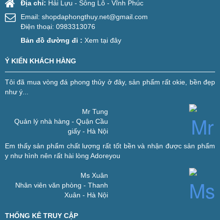
Địa chỉ:
Hải Lựu - Sông Lô - Vĩnh Phúc
Email:
shopdaphongthuy.net@gmail.com
Điện thoại: 0983313076
Bản đồ đường đi :
Xem tại đây
Ý KIẾN KHÁCH HÀNG
Tôi đã mua vòng đá phong thủy ở đây, sản phẩm rất okie, bền đẹp
như ý...
Mr Tung
Quản lý nhà hàng - Quận Cầu
giấy - Hà Nội
Em thấy sản phẩm chất lượng rất tốt bền và nhận được sản phẩm
y như hình nên rất hài lòng
Adoreyou
Ms Xuân
Nhân viên văn phòng - Thanh
Xuân - Hà Nội
THỐNG KÊ TRUY CẬP