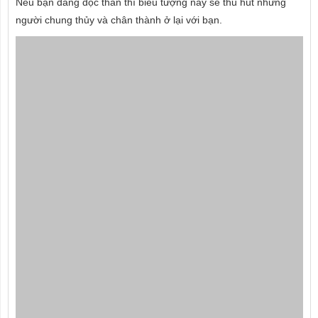
Nếu bạn đang độc thân thì biểu tượng này sẽ thu hút những
người chung thủy và chân thành ở lại với bạn.