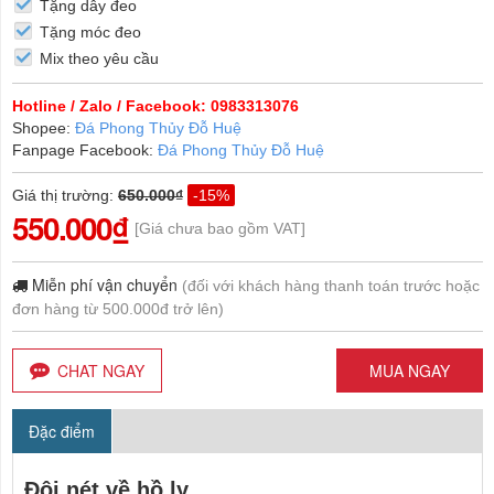
Tặng dây đeo
Tặng móc đeo
Mix theo yêu cầu
Hotline / Zalo / Facebook: 0983313076
Shopee:
Đá Phong Thủy Đỗ Huệ
Fanpage Facebook:
Đá Phong Thủy Đỗ Huệ
Giá thị trường
:
650.000₫
-15%
550.000₫
[Giá chưa bao gồm VAT]
Miễn phí vận chuyển
(đối với khách hàng thanh toán trước hoặc
đơn hàng từ 500.000đ trở lên)
CHAT NGAY
MUA NGAY
Đặc điểm
Đôi nét về hồ ly