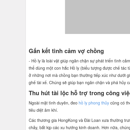
Gắn kết tình cảm vợ chồng
- Hồ ly là loài vật giúp ngăn chặn sự phát triển tình c
thể dùng một con hắc Hồ ly (biểu tượng được chế tác t
ở những nơi mà chồng bạn thường tiếp xúc như dưới giư
ghế tài xế. Chúng sẽ giúp bạn ngăn chặn và phá hủy các
Thu hút tài lộc hỗ trợ trong công vi
Ngoài mặt tình duyên, đeo
hồ ly phong thủy
cũng có thể
tiêu diệt âm khí.
Các thương gia HongKong và Đài Loan xưa thường trưng 
chảy, bắt kịp các xu hướng kinh doanh. Hơn nữa, chúng 