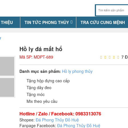
 THIỆU
TIN TỨC PHONG THỦY
TRA CỨU CUNG MỆNH
y
Hồ ly đá mắt hổ
Mã SP: MDPT-689
7 Đ
Danh mục sản phẩm:
Hồ ly phong thủy
Tặng hộp đựng cao cấp
Tặng dây đeo
Tặng móc
Mix theo yêu cầu
Hotline / Zalo / Facebook: 0983313076
Shopee:
Đá Phong Thủy Đỗ Huệ
Fanpage Facebook:
Đá Phong Thủy Đỗ Huệ