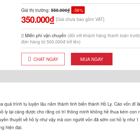
Giá thị trường
:
550.000₫
-36%
350.000₫
[Giá chưa bao gồm VAT]
Miễn phí vận chuyển
(đối với khách hàng thanh toán trướ
đơn hàng từ 500.000đ trở lên)
CHAT NGAY
MUA NGAY
 quá trình tu luyện lâu năm thành tinh biến thành Hồ Ly. Cáo vốn dĩ là 
̀ ly lại càng được cho rằng có trí thông minh không hề thua kém con n
yền thuyết về hồ ly như vậy mà con người vốn đã sớm coi hồ ly như 1 l
g hiện đại.