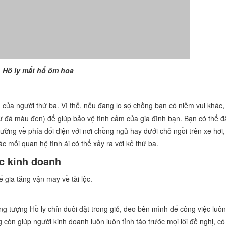
Hồ ly mắt hổ ôm hoa
ảm của người thứ ba. Vì thế, nếu đang lo sợ chồng bạn có niềm vui khác,
ừ đá màu đen) để giúp bảo vệ tình cảm của gia đình bạn. Bạn có thể đặ
ờng về phía đối diện với nơi chồng ngủ hay dưới chỗ ngồi trên xe hơi
 mối quan hệ tình ái có thể xảy ra với kẻ thứ ba.
ệc kinh doanh
 gia tăng vận may về tài lộc.
tượng Hồ ly chín đuôi đặt trong giỏ, đeo bên mình để công việc luôn 
còn giúp người kinh doanh luôn luôn tỉnh táo trước mọi lời đề nghị, có