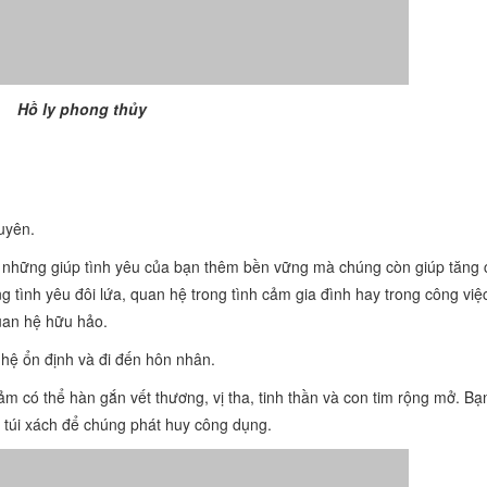
Hồ ly phong thủy
uyên.
ng những giúp tình yêu của bạn thêm bền vững mà chúng còn giúp tăng
 tình yêu đôi lứa, quan hệ trong tình cảm gia đình hay trong công việ
quan hệ hữu hảo.
 hệ ổn định và đi đến hôn nhân.
m có thể hàn gắn vết thương, vị tha, tinh thần và con tim rộng mở. Bạ
 túi xách để chúng phát huy công dụng.