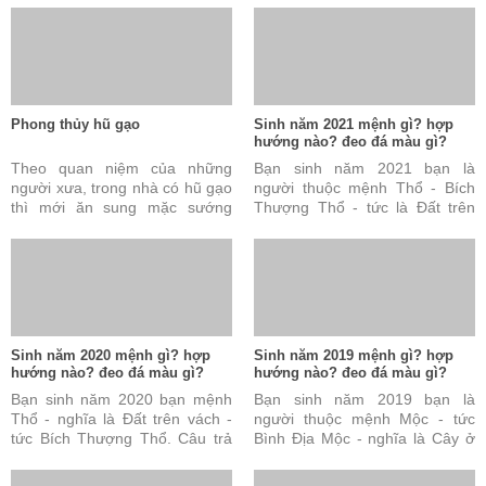
Phong thủy hũ gạo
Sinh năm 2021 mệnh gì? hợp
hướng nào? đeo đá màu gì?
Theo quan niệm của những
Bạn sinh năm 2021 bạn là
người xưa, trong nhà có hũ gạo
người thuộc mệnh Thổ - Bích
thì mới ăn sung mặc sướng
Thượng Thổ - tức là Đất trên
được. Đây cũng được coi là tài
vách. Câu trả lời này là đúng
sản vô cùng quý báu ...
nhưng vẫn chưa đủ và ...
Sinh năm 2020 mệnh gì? hợp
Sinh năm 2019 mệnh gì? hợp
hướng nào? đeo đá màu gì?
hướng nào? đeo đá màu gì?
Bạn sinh năm 2020 bạn mệnh
Bạn sinh năm 2019 bạn là
Thổ - nghĩa là Đất trên vách -
người thuộc mệnh Mộc - tức
tức Bích Thượng Thổ. Câu trả
Bình Địa Mộc - nghĩa là Cây ở
lời này là đúng nhưng vẫn chưa
đồng bằng. Câu trả lời này là
đủ và chưa hoàn ...
đúng nhưng vẫn chưa ...