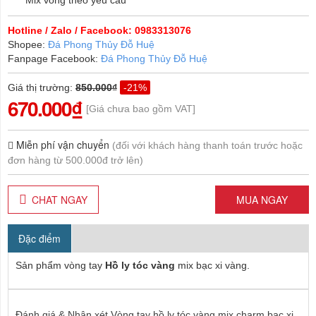
Mix vòng theo yêu cầu
Hotline / Zalo / Facebook: 0983313076
Shopee:
Đá Phong Thủy Đỗ Huệ
Fanpage Facebook:
Đá Phong Thủy Đỗ Huệ
Giá thị trường
:
850.000₫
-21%
670.000₫
[Giá chưa bao gồm VAT]
Miễn phí vận chuyển
(đối với khách hàng thanh toán trước hoặc
đơn hàng từ 500.000đ trở lên)
CHAT NGAY
MUA NGAY
Đặc điểm
Sản phẩm vòng tay
Hồ ly tóc vàng
mix bạc xi vàng.
Đánh giá & Nhận xét Vòng tay hồ ly tóc vàng mix charm bạc xi