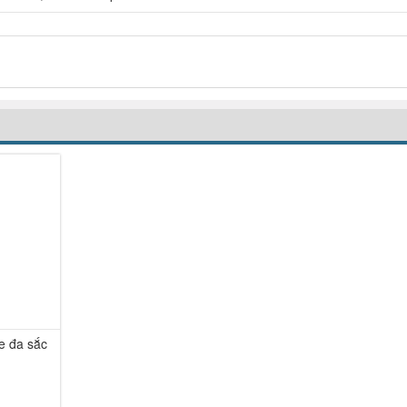
-32%
e đa sắc