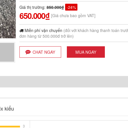
Giá thị trường
:
850.000₫
-24%
650.000₫
[Giá chưa bao gồm VAT]
Miễn phí vận chuyển
(đối với khách hàng thanh toán trư
đơn hàng từ 500.000đ trở lên)
CHAT NGAY
MUA NGAY
x kiểu
3