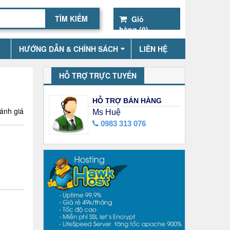
Giỏ
hàng (
0
)
HƯỚNG DẪN & CHÍNH SÁCH
LIÊN HỆ
HỖ TRỢ TRỰC TUYẾN
HỖ TRỢ BÁN HÀNG
ánh giá
Ms Huệ
0983 313 076