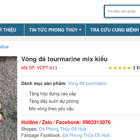
I THIỆU
TIN TỨC PHONG THỦY
TRA CỨU CUNG MỆNH
line
Vòng đá tourmarine mix kiểu
Mã SP: VDPT-813
3 Đ
Danh mục sản phẩm:
Vòng đá tourmaline
Tặng hộp đựng cao cấp
Tặng dây suôn dự phòng
Mix vòng theo yêu cầu
Hotline / Zalo / Facebook: 0983313076
Shopee:
Đá Phong Thủy Đỗ Huệ
Fanpage Facebook:
Đá Phong Thủy Đỗ Huệ