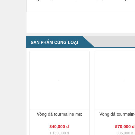
NHẬN XÉT VỀ SẢN PHẨM
SẢN PHẨM CÙNG LOẠI
-27%
Vòng đá tourmaline mix
Vòng đá tourmalin
840,000 đ
570,000 đ
1,150,000 đ
835,000 đ