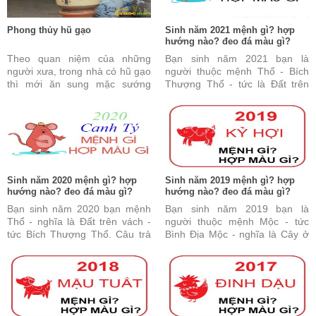
Phong thủy hũ gạo
Sinh năm 2021 mệnh gì? hợp
hướng nào? đeo đá màu gì?
Theo quan niệm của những
Bạn sinh năm 2021 bạn là
người xưa, trong nhà có hũ gạo
người thuộc mệnh Thổ - Bích
thì mới ăn sung mặc sướng
Thượng Thổ - tức là Đất trên
được. Đây cũng được coi là tài
vách. Câu trả lời này là đúng
sản vô cùng quý báu ...
nhưng vẫn chưa đủ và ...
Sinh năm 2020 mệnh gì? hợp
Sinh năm 2019 mệnh gì? hợp
hướng nào? đeo đá màu gì?
hướng nào? đeo đá màu gì?
Bạn sinh năm 2020 bạn mệnh
Bạn sinh năm 2019 bạn là
Thổ - nghĩa là Đất trên vách -
người thuộc mệnh Mộc - tức
tức Bích Thượng Thổ. Câu trả
Bình Địa Mộc - nghĩa là Cây ở
lời này là đúng nhưng vẫn chưa
đồng bằng. Câu trả lời này là
đủ và chưa hoàn ...
đúng nhưng vẫn chưa ...