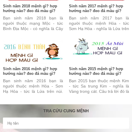
Sinh năm 2018 mệnh gì? hợp
Sinh năm 2017 mệnh gì? hợp
hướng nào? đeo đá màu gì?
hướng nào? đeo đá màu gì?
Bạn sinh năm 2018 bạn là
Bạn sinh năm 2017 bạn là
người thuộc mạng Mộc - tức
người thuộc mệnh Hỏa - tức
Bình Địa Mộc - có nghĩa là Cây
Sơn Hạ Hỏa - nghĩa là Lửa trên
ở đồng bằng. Câu trả lời này
núi. Câu trả lời này đúng nhưng
đúng nhưng vẫn chưa ...
vẫn chưa đủ và chưa ...
Sinh năm 2016 mệnh gì? hợp
Sinh năm 2015 mệnh gì? hợp
hướng nào? đeo đá màu gì?
hướng nào? đeo đá màu gì?
Bạn sinh năm 2016 bạn là
Bạn 2015 bạn thuộc mệnh Kim
người thuộc mệnh Hỏa - Sơn
- tức Sa trung Kim - nghĩa là
Hạ Hỏa - tức là Lửa trên núi.
Vàng trong cát. Câu trả lời đó là
Câu trả lời này là đúng nhưng
đúng nhưng vẫn chưa đủ và
vẫn chưa đủ và chưa ...
chưa được hoàn toàn ...
TRA CỨU CUNG MỆNH