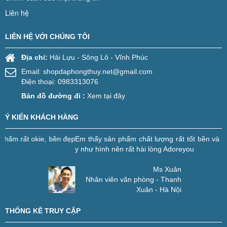
Liên hệ
LIÊN HỆ VỚI CHÚNG TÔI
Địa chỉ:
Hải Lựu - Sông Lô - Vĩnh Phúc
Email:
shopdaphongthuy.net@gmail.com
Điện thoại: 0983313076
Bản đồ đường đi :
Xem tại đây
Ý KIẾN KHÁCH HÀNG
ẹp
Em thấy sản phẩm chất lượng rất tốt bền và nhận được sản phẩm
y như hình nên rất hài lòng
Adoreyou
Ms Xuân
Nhân viên văn phòng - Thanh
Xuân - Hà Nội
THỐNG KÊ TRUY CẬP