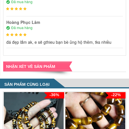
Đã mua hàng
Hoàng Phục Lâm
Đã mua hàng
đá đẹp lắm ak, e sẽ gthieu bạn bè ủng hộ thêm, tks nhiều
NHẬN XÉT VỀ SẢN PHẨM
SẢN PHẨM CÙNG LOẠI
-36%
-22%