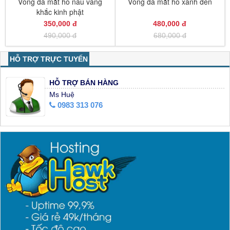
Vòng đá mắt hổ nâu vàng
Vòng đá mắt hổ xanh đen
khắc kinh phật
350,000 đ
480,000 đ
490,000 đ
680,000 đ
HỖ TRỢ TRỰC TUYẾN
HỖ TRỢ BÁN HÀNG
Ms Huệ
0983 313 076