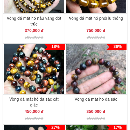
Vòng đá mắt hổ nâu vàng đốt
Vòng đá mắt hổ phối lu thống
trúc
370,000 đ
750,000 đ
580,000 đ
960,000 đ
-18%
-36%
Vòng đá mắt hổ đa sắc cắt
Vòng đá mắt hổ đa sắc
giác
450,000 đ
350,000 đ
550,000 đ
550,000 đ
-27%
-17%