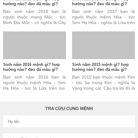
hướng nào? đeo đá màu gì?
hướng nào? đeo đá màu gì?
Bạn sinh năm 2018 bạn là
Bạn sinh năm 2017 bạn là
người thuộc mạng Mộc - tức
người thuộc mệnh Hỏa - tức
Bình Địa Mộc - có nghĩa là Cây
Sơn Hạ Hỏa - nghĩa là Lửa trên
ở đồng bằng. Câu trả lời này
núi. Câu trả lời này đúng nhưng
đúng nhưng vẫn chưa ...
vẫn chưa đủ và chưa ...
Sinh năm 2016 mệnh gì? hợp
Sinh năm 2015 mệnh gì? hợp
hướng nào? đeo đá màu gì?
hướng nào? đeo đá màu gì?
Bạn sinh năm 2016 bạn là
Bạn 2015 bạn thuộc mệnh Kim
người thuộc mệnh Hỏa - Sơn
- tức Sa trung Kim - nghĩa là
Hạ Hỏa - tức là Lửa trên núi.
Vàng trong cát. Câu trả lời đó là
Câu trả lời này là đúng nhưng
đúng nhưng vẫn chưa đủ và
vẫn chưa đủ và chưa ...
chưa được hoàn toàn ...
TRA CỨU CUNG MỆNH