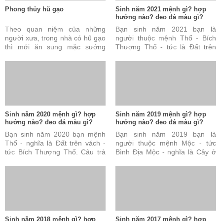
Phong thủy hũ gạo
Sinh năm 2021 mệnh gì? hợp
hướng nào? đeo đá màu gì?
Theo quan niệm của những
Bạn sinh năm 2021 bạn là
người xưa, trong nhà có hũ gạo
người thuộc mệnh Thổ - Bích
thì mới ăn sung mặc sướng
Thượng Thổ - tức là Đất trên
được. Đây cũng được coi là tài
vách. Câu trả lời này là đúng
sản vô cùng quý báu ...
nhưng vẫn chưa đủ và ...
Sinh năm 2020 mệnh gì? hợp
Sinh năm 2019 mệnh gì? hợp
hướng nào? đeo đá màu gì?
hướng nào? đeo đá màu gì?
Bạn sinh năm 2020 bạn mệnh
Bạn sinh năm 2019 bạn là
Thổ - nghĩa là Đất trên vách -
người thuộc mệnh Mộc - tức
tức Bích Thượng Thổ. Câu trả
Bình Địa Mộc - nghĩa là Cây ở
lời này là đúng nhưng vẫn chưa
đồng bằng. Câu trả lời này là
đủ và chưa hoàn ...
đúng nhưng vẫn chưa ...
Sinh năm 2018 mệnh gì? hợp
Sinh năm 2017 mệnh gì? hợp