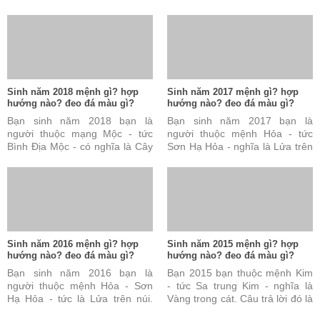
lời này là đúng nhưng vẫn chưa
đồng bằng. Câu trả lời này là
đủ và chưa hoàn ...
đúng nhưng vẫn chưa ...
Sinh năm 2018 mệnh gì? hợp
Sinh năm 2017 mệnh gì? hợp
hướng nào? đeo đá màu gì?
hướng nào? đeo đá màu gì?
Bạn sinh năm 2018 bạn là
Bạn sinh năm 2017 bạn là
người thuộc mạng Mộc - tức
người thuộc mệnh Hỏa - tức
Bình Địa Mộc - có nghĩa là Cây
Sơn Hạ Hỏa - nghĩa là Lửa trên
ở đồng bằng. Câu trả lời này
núi. Câu trả lời này đúng nhưng
đúng nhưng vẫn chưa ...
vẫn chưa đủ và chưa ...
Sinh năm 2016 mệnh gì? hợp
Sinh năm 2015 mệnh gì? hợp
hướng nào? đeo đá màu gì?
hướng nào? đeo đá màu gì?
Bạn sinh năm 2016 bạn là
Bạn 2015 bạn thuộc mệnh Kim
người thuộc mệnh Hỏa - Sơn
- tức Sa trung Kim - nghĩa là
Hạ Hỏa - tức là Lửa trên núi.
Vàng trong cát. Câu trả lời đó là
Câu trả lời này là đúng nhưng
đúng nhưng vẫn chưa đủ và