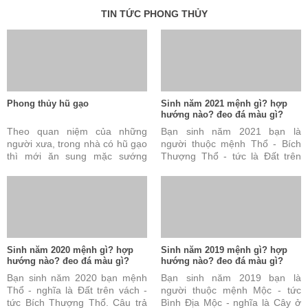
TIN TỨC PHONG THỦY
Phong thủy hũ gạo
Sinh năm 2021 mệnh gì? hợp
hướng nào? đeo đá màu gì?
Theo quan niệm của những
Bạn sinh năm 2021 bạn là
người xưa, trong nhà có hũ gạo
người thuộc mệnh Thổ - Bích
thì mới ăn sung mặc sướng
Thượng Thổ - tức là Đất trên
được. Đây cũng được coi là tài
vách. Câu trả lời này là đúng
sản vô cùng quý báu ...
nhưng vẫn chưa đủ và ...
Sinh năm 2020 mệnh gì? hợp
Sinh năm 2019 mệnh gì? hợp
hướng nào? đeo đá màu gì?
hướng nào? đeo đá màu gì?
Bạn sinh năm 2020 bạn mệnh
Bạn sinh năm 2019 bạn là
Thổ - nghĩa là Đất trên vách -
người thuộc mệnh Mộc - tức
tức Bích Thượng Thổ. Câu trả
Bình Địa Mộc - nghĩa là Cây ở