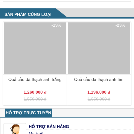
SẢN PHẨM CÙNG LOẠI
-19%
-23%
Quả cầu đá thạch anh trắng
Quả cầu đá thạch anh tím
1,260,000 đ
1,196,000 đ
1,550,000 đ
1,550,000 đ
HỖ TRỢ TRỰC TUYẾN
HỖ TRỢ BÁN HÀNG
Ms Huệ