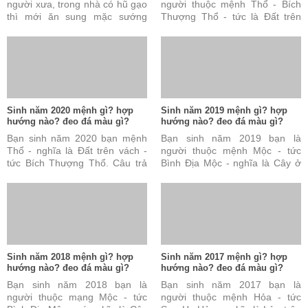
người xưa, trong nhà có hũ gạo
người thuộc mệnh Thổ - Bích
thì mới ăn sung mặc sướng
Thượng Thổ - tức là Đất trên
được. Đây cũng được coi là tài
vách. Câu trả lời này là đúng
sản vô cùng quý báu ...
nhưng vẫn chưa đủ và ...
Sinh năm 2020 mệnh gì? hợp
Sinh năm 2019 mệnh gì? hợp
hướng nào? đeo đá màu gì?
hướng nào? đeo đá màu gì?
Bạn sinh năm 2020 bạn mệnh
Bạn sinh năm 2019 bạn là
Thổ - nghĩa là Đất trên vách -
người thuộc mệnh Mộc - tức
tức Bích Thượng Thổ. Câu trả
Bình Địa Mộc - nghĩa là Cây ở
lời này là đúng nhưng vẫn chưa
đồng bằng. Câu trả lời này là
đủ và chưa hoàn ...
đúng nhưng vẫn chưa ...
Sinh năm 2018 mệnh gì? hợp
Sinh năm 2017 mệnh gì? hợp
hướng nào? đeo đá màu gì?
hướng nào? đeo đá màu gì?
Bạn sinh năm 2018 bạn là
Bạn sinh năm 2017 bạn là
người thuộc mạng Mộc - tức
người thuộc mệnh Hỏa - tức