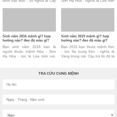
Bình Địa Mộc - có nghĩa là Cây
Sơn Hạ Hỏa - nghĩa là Lửa trên
ở đồng bằng. Câu trả lời này
núi. Câu trả lời này đúng nhưng
đúng nhưng vẫn chưa ...
vẫn chưa đủ và chưa ...
Sinh năm 2016 mệnh gì? hợp
Sinh năm 2015 mệnh gì? hợp
hướng nào? đeo đá màu gì?
hướng nào? đeo đá màu gì?
Bạn sinh năm 2016 bạn là
Bạn 2015 bạn thuộc mệnh Kim
người thuộc mệnh Hỏa - Sơn
- tức Sa trung Kim - nghĩa là
Hạ Hỏa - tức là Lửa trên núi.
Vàng trong cát. Câu trả lời đó là
Câu trả lời này là đúng nhưng
đúng nhưng vẫn chưa đủ và
vẫn chưa đủ và chưa ...
chưa được hoàn toàn ...
TRA CỨU CUNG MỆNH