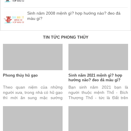
Sinh năm 2008 mệnh gì? hợp hướng nào? đeo đá
màu gì?
TIN TỨC PHONG THỦY
Phong thủy hũ gạo
Sinh năm 2021 mệnh gì? hợp
hướng nào? đeo đá màu gì?
Theo quan niệm của những
Bạn sinh năm 2021 bạn là
người xưa, trong nhà có hũ gạo
người thuộc mệnh Thổ - Bích
thì mới ăn sung mặc sướng
Thượng Thổ - tức là Đất trên
được. Đây cũng được coi là tài
vách. Câu trả lời này là đúng
sản vô cùng quý báu ...
nhưng vẫn chưa đủ và ...