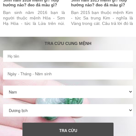
Sinh năm 2016 mệnh gì? hợp
Sinh năm 2015 mệnh gì? hợp
hướng nào? đeo đá màu gì?
hướng nào? đeo đá màu gì?
Bạn sinh năm 2016 bạn là
Bạn 2015 bạn thuộc mệnh Kim
người thuộc mệnh Hỏa - Sơn
- tức Sa trung Kim - nghĩa là
Hạ Hỏa - tức là Lửa trên núi.
Vàng trong cát. Câu trả lời đó là
Câu trả lời này là đúng nhưng
đúng nhưng vẫn chưa đủ và
vẫn chưa đủ và chưa ...
chưa được hoàn toàn ...
TRA CỨU CUNG MỆNH
TRA CỨU