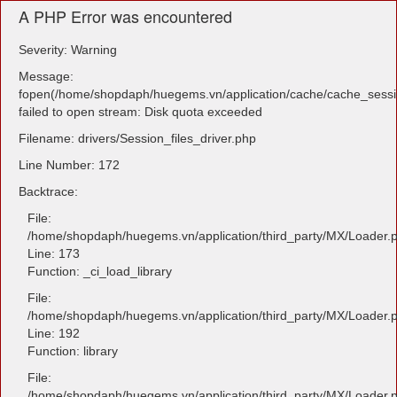
A PHP Error was encountered
Severity: Warning
Message:
fopen(/home/shopdaph/huegems.vn/application/cache/cache_sess
failed to open stream: Disk quota exceeded
Filename: drivers/Session_files_driver.php
Line Number: 172
Backtrace:
File:
/home/shopdaph/huegems.vn/application/third_party/MX/Loader.
Line: 173
Function: _ci_load_library
File:
/home/shopdaph/huegems.vn/application/third_party/MX/Loader.
Line: 192
Function: library
File:
/home/shopdaph/huegems.vn/application/third_party/MX/Loader.