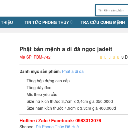
 THIỆU
TIN TỨC PHONG THỦY
TRA CỨU CUNG MỆNH
Phật bản mệnh a di đà ngọc jadeit
Mã SP: PBM-742
3 Đ
Danh mục sản phẩm:
Phật a di đà
Tặng hộp đựng cao cấp
Tặng dây đeo
Mix theo yêu cầu
Size nữ kích thước 3,7cm x 2,4cm giá 350.000đ
Size nam kích thước 4,9cm x 3,3cm giá 400.000đ
Hotline / Zalo / Facebook: 0983313076
Shopee:
Đá Phong Thủy Đỗ Huệ