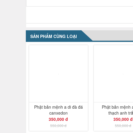
NHẬN XÉT VỀ SẢN PHẨM
SẢN PHẨM CÙNG LOẠI
-36%
Phật bản mệnh a di đà đá
Phật bản mệnh a
canxedon
thạch anh tr
350,000 đ
350,000 đ
550,000 đ
550,000 đ