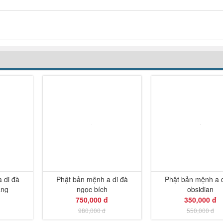
-36%
-23%
 di đà
Phật bản mệnh a di đà
Phật bản mệnh a d
ắng
ngọc bích
obsidian
750,000 đ
350,000 đ
980,000 đ
550,000 đ