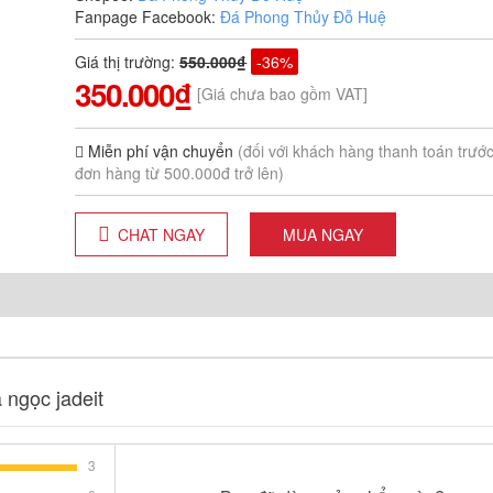
Fanpage Facebook:
Đá Phong Thủy Đỗ Huệ
Giá thị trường
:
550.000₫
-36%
350.000₫
[Giá chưa bao gồm VAT]
Miễn phí vận chuyển
(đối với khách hàng thanh toán trướ
đơn hàng từ 500.000đ trở lên)
CHAT NGAY
MUA NGAY
 ngọc jadeit
3