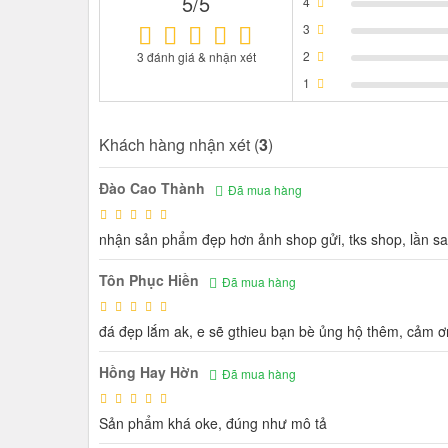
5/5
4
3
2
3 đánh giá & nhận xét
1
Khách hàng nhận xét (
3
)
Đào Cao Thành
Đã mua hàng
nhận sản phẩm đẹp hơn ảnh shop gửi, tks shop, lần s
Tôn Phục Hiền
Đã mua hàng
đá đẹp lắm ak, e sẽ gthieu bạn bè ủng hộ thêm, cảm ơn
Hồng Hay Hờn
Đã mua hàng
Sản phẩm khá oke, đúng như mô tả