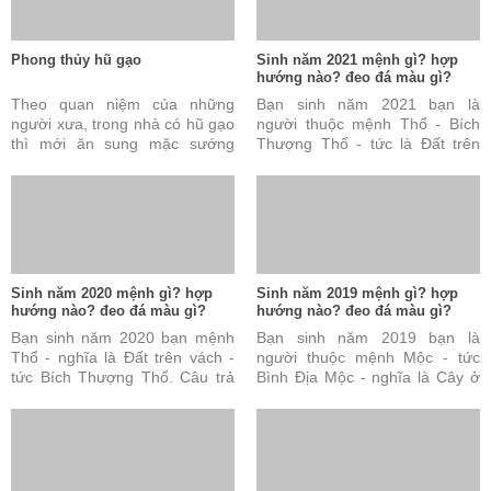
Phong thủy hũ gạo
Sinh năm 2021 mệnh gì? hợp
hướng nào? đeo đá màu gì?
Theo quan niệm của những
Bạn sinh năm 2021 bạn là
người xưa, trong nhà có hũ gạo
người thuộc mệnh Thổ - Bích
thì mới ăn sung mặc sướng
Thượng Thổ - tức là Đất trên
được. Đây cũng được coi là tài
vách. Câu trả lời này là đúng
sản vô cùng quý báu ...
nhưng vẫn chưa đủ và ...
Sinh năm 2020 mệnh gì? hợp
Sinh năm 2019 mệnh gì? hợp
hướng nào? đeo đá màu gì?
hướng nào? đeo đá màu gì?
Bạn sinh năm 2020 bạn mệnh
Bạn sinh năm 2019 bạn là
Thổ - nghĩa là Đất trên vách -
người thuộc mệnh Mộc - tức
tức Bích Thượng Thổ. Câu trả
Bình Địa Mộc - nghĩa là Cây ở
lời này là đúng nhưng vẫn chưa
đồng bằng. Câu trả lời này là
đủ và chưa hoàn ...
đúng nhưng vẫn chưa ...