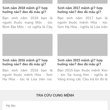
Sinh năm 2018 mệnh gì? hợp
Sinh năm 2017 mệnh gì? hợp
hướng nào? đeo đá màu gì?
hướng nào? đeo đá màu gì?
Bạn sinh năm 2018 bạn là
Bạn sinh năm 2017 bạn là
người thuộc mạng Mộc - tức
người thuộc mệnh Hỏa - tức
Bình Địa Mộc - có nghĩa là Cây
Sơn Hạ Hỏa - nghĩa là Lửa trên
ở đồng bằng. Câu trả lời này
núi. Câu trả lời này đúng nhưng
đúng nhưng vẫn chưa ...
vẫn chưa đủ và chưa ...
Sinh năm 2016 mệnh gì? hợp
Sinh năm 2015 mệnh gì? hợp
hướng nào? đeo đá màu gì?
hướng nào? đeo đá màu gì?
Bạn sinh năm 2016 bạn là
Bạn 2015 bạn thuộc mệnh Kim
người thuộc mệnh Hỏa - Sơn
- tức Sa trung Kim - nghĩa là
Hạ Hỏa - tức là Lửa trên núi.
Vàng trong cát. Câu trả lời đó là
Câu trả lời này là đúng nhưng
đúng nhưng vẫn chưa đủ và
vẫn chưa đủ và chưa ...
chưa được hoàn toàn ...
TRA CỨU CUNG MỆNH