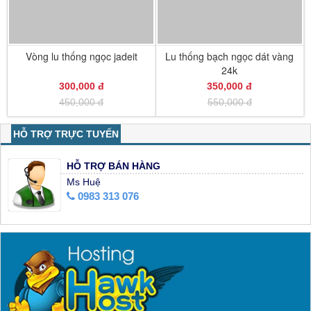
Vòng lu thống ngọc jadeit
Lu thống bạch ngọc dát vàng
24k
300,000 đ
350,000 đ
450,000 đ
550,000 đ
HỖ TRỢ TRỰC TUYẾN
HỖ TRỢ BÁN HÀNG
Ms Huệ
0983 313 076