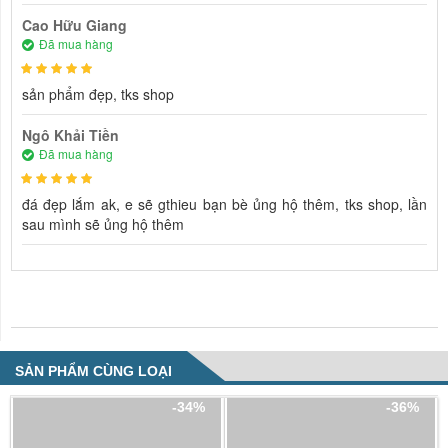
Cao Hữu Giang
Đã mua hàng
sản phẩm đẹp, tks shop
Ngô Khải Tiền
Đã mua hàng
đá đẹp lắm ak, e sẽ gthieu bạn bè ủng hộ thêm, tks shop, lần
sau mình sẽ ủng hộ thêm
NHẬN XÉT VỀ SẢN PHẨM
SẢN PHẨM CÙNG LOẠI
-34%
-36%