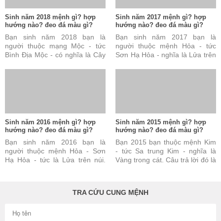
Sinh năm 2018 mệnh gì? hợp
Sinh năm 2017 mệnh gì? hợp
hướng nào? đeo đá màu gì?
hướng nào? đeo đá màu gì?
Bạn sinh năm 2018 bạn là
Bạn sinh năm 2017 bạn là
người thuộc mạng Mộc - tức
người thuộc mệnh Hỏa - tức
Bình Địa Mộc - có nghĩa là Cây
Sơn Hạ Hỏa - nghĩa là Lửa trên
ở đồng bằng. Câu trả lời này
núi. Câu trả lời này đúng nhưng
đúng nhưng vẫn chưa ...
vẫn chưa đủ và chưa ...
Sinh năm 2016 mệnh gì? hợp
Sinh năm 2015 mệnh gì? hợp
hướng nào? đeo đá màu gì?
hướng nào? đeo đá màu gì?
Bạn sinh năm 2016 bạn là
Bạn 2015 bạn thuộc mệnh Kim
người thuộc mệnh Hỏa - Sơn
- tức Sa trung Kim - nghĩa là
Hạ Hỏa - tức là Lửa trên núi.
Vàng trong cát. Câu trả lời đó là
Câu trả lời này là đúng nhưng
đúng nhưng vẫn chưa đủ và
vẫn chưa đủ và chưa ...
chưa được hoàn toàn ...
TRA CỨU CUNG MỆNH