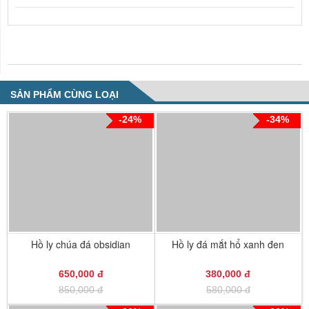
NHẬN XÉT VỀ SẢN PHẨM
SẢN PHẨM CÙNG LOẠI
-24%
-34%
Hồ ly chúa đá obsidian
Hồ ly đá mắt hổ xanh đen
650,000 đ
380,000 đ
850,000 đ
580,000 đ