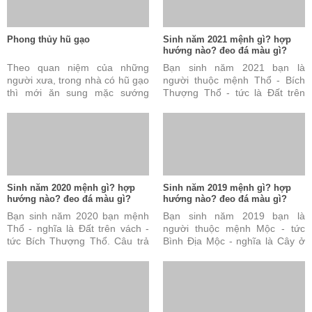
Phong thủy hũ gạo
Sinh năm 2021 mệnh gì? hợp
hướng nào? đeo đá màu gì?
Theo quan niệm của những
Bạn sinh năm 2021 bạn là
người xưa, trong nhà có hũ gạo
người thuộc mệnh Thổ - Bích
thì mới ăn sung mặc sướng
Thượng Thổ - tức là Đất trên
được. Đây cũng được coi là tài
vách. Câu trả lời này là đúng
sản vô cùng quý báu ...
nhưng vẫn chưa đủ và ...
Sinh năm 2020 mệnh gì? hợp
Sinh năm 2019 mệnh gì? hợp
hướng nào? đeo đá màu gì?
hướng nào? đeo đá màu gì?
Bạn sinh năm 2020 bạn mệnh
Bạn sinh năm 2019 bạn là
Thổ - nghĩa là Đất trên vách -
người thuộc mệnh Mộc - tức
tức Bích Thượng Thổ. Câu trả
Bình Địa Mộc - nghĩa là Cây ở
lời này là đúng nhưng vẫn chưa
đồng bằng. Câu trả lời này là
đủ và chưa hoàn ...
đúng nhưng vẫn chưa ...