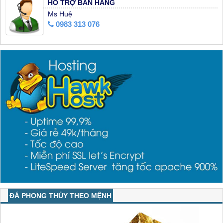
HỖ TRỢ BÁN HÀNG
Ms Huệ
0983 313 076
ĐÁ PHONG THỦY THEO MỆNH