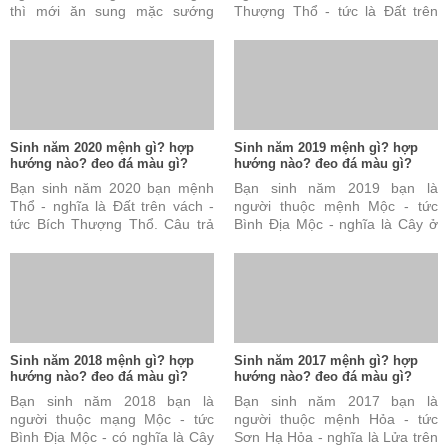
thì mới ăn sung mặc sướng
Thượng Thổ - tức là Đất trên
được. Đây cũng được coi là tài
vách. Câu trả lời này là đúng
sản vô cùng quý báu ...
nhưng vẫn chưa đủ và ...
Sinh năm 2020 mệnh gì? hợp
Sinh năm 2019 mệnh gì? hợp
hướng nào? đeo đá màu gì?
hướng nào? đeo đá màu gì?
Bạn sinh năm 2020 bạn mệnh
Bạn sinh năm 2019 bạn là
Thổ - nghĩa là Đất trên vách -
người thuộc mệnh Mộc - tức
tức Bích Thượng Thổ. Câu trả
Bình Địa Mộc - nghĩa là Cây ở
lời này là đúng nhưng vẫn chưa
đồng bằng. Câu trả lời này là
đủ và chưa hoàn ...
đúng nhưng vẫn chưa ...
Sinh năm 2018 mệnh gì? hợp
Sinh năm 2017 mệnh gì? hợp
hướng nào? đeo đá màu gì?
hướng nào? đeo đá màu gì?
Bạn sinh năm 2018 bạn là
Bạn sinh năm 2017 bạn là
người thuộc mạng Mộc - tức
người thuộc mệnh Hỏa - tức
Bình Địa Mộc - có nghĩa là Cây
Sơn Hạ Hỏa - nghĩa là Lửa trên