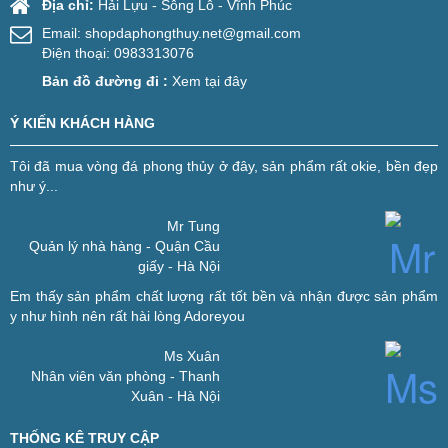
Địa chỉ:
Hải Lựu - Sông Lô - Vĩnh Phúc
Email:
shopdaphongthuy.net@gmail.com
Điện thoại: 0983313076
Bản đồ đường đi :
Xem tại đây
Ý KIẾN KHÁCH HÀNG
Tôi đã mua vòng đá phong thủy ở đây, sản phẩm rất okie, bền đẹp
như ý...
Mr Tung
Quản lý nhà hàng - Quận Cầu
giấy - Hà Nội
Em thấy sản phẩm chất lượng rất tốt bền và nhận được sản phẩm
y như hình nên rất hài lòng
Adoreyou
Ms Xuân
Nhân viên văn phòng - Thanh
Xuân - Hà Nội
THỐNG KÊ TRUY CẬP