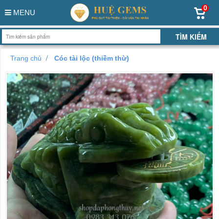
0
MENU
Trang chủ
Cóc tài lộc (thiềm thừ)