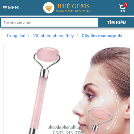
0
MENU
Trang chủ
Vật phẩm phong thủy
Cây lăn massage đá