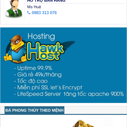
HỖ TRỢ BÁN HÀNG
Ms Huệ
0983 313 076
ĐÁ PHONG THỦY THEO MỆNH