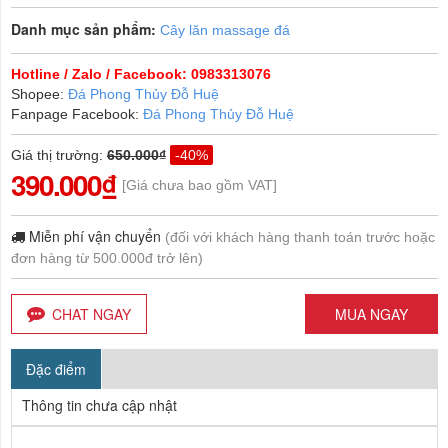
Danh mục sản phẩm:
Cây lăn massage đá
Hotline / Zalo / Facebook: 0983313076
Shopee:
Đá Phong Thủy Đỗ Huệ
Fanpage Facebook:
Đá Phong Thủy Đỗ Huệ
Giá thị trường
:
650.000₫
-40%
390.000₫
[Giá chưa bao gồm VAT]
Miễn phí vận chuyển
(đối với khách hàng thanh toán trước hoặc
đơn hàng từ 500.000đ trở lên)
CHAT NGAY
MUA NGAY
Đặc điểm
Thông tin chưa cập nhật