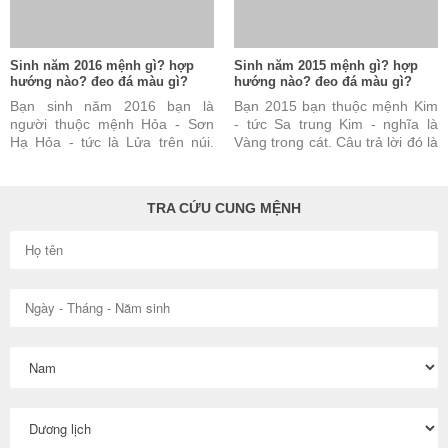
Sinh năm 2016 mệnh gì? hợp
Sinh năm 2015 mệnh gì? hợp
hướng nào? đeo đá màu gì?
hướng nào? đeo đá màu gì?
Bạn sinh năm 2016 bạn là
Bạn 2015 bạn thuộc mệnh Kim
người thuộc mệnh Hỏa - Sơn
- tức Sa trung Kim - nghĩa là
Hạ Hỏa - tức là Lửa trên núi.
Vàng trong cát. Câu trả lời đó là
Câu trả lời này là đúng nhưng
đúng nhưng vẫn chưa đủ và
vẫn chưa đủ và chưa ...
chưa được hoàn toàn ...
TRA CỨU CUNG MỆNH