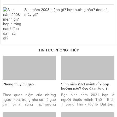
Sinh năm 2008 mệnh gì? hợp hướng nào? đeo đá
màu gì?
TIN TỨC PHONG THỦY
Phong thủy hũ gạo
Sinh năm 2021 mệnh gì? hợp
hướng nào? đeo đá màu gì?
Theo quan niệm của những
Bạn sinh năm 2021 bạn là
người xưa, trong nhà có hũ gạo
người thuộc mệnh Thổ - Bích
thì mới ăn sung mặc sướng
Thượng Thổ - tức là Đất trên
được. Đây cũng được coi là tài
vách. Câu trả lời này là đúng
sản vô cùng quý báu ...
nhưng vẫn chưa đủ và ...